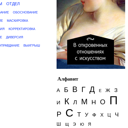
М
ОТДЕЛ
АНИЕ
ОБОСНОВАНИЕ
ИЕ
МАСКИРОВКА
ЦИЯ
КОРРЕКТИРОВКА
Е
ДИВЕРСИЯ
ОПРАВДАНИЕ
ВЫИГРЫШ
Алфавит
Д
В
Г
Б
З
А
Ж
Е
П
К
М
О
Н
Л
И
С
Р
Т
Ч
У
Ф
Х
Ц
Ш
Э
Я
Щ
Ю