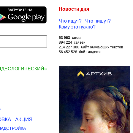
Новости дня
Что ищут?
Что пишут?
Кому это нужно?
53 963 слов
894 224 связей
214 227 380 байт обучающих текстов
56 452 528 байт индекса
 «ИДЕОЛОГИЧЕСКИЙ»
Р
ОВКА
АКЦИЯ
НАДСТРОЙКА