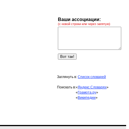
Ваши ассоциации:
(с новой строки или через запятую)
Заглянуть в:
Список словарей
Поискать в:
«
Яндекс.Словарях
»
«
Грамота.ру
»
«
Википедии
»