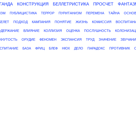
ГАНДА
КОНСТРУКЦИЯ
БЕЛЛЕТРИСТИКА
ПРОСЧЕТ
ФАНТАЗ
ИЗМ
ПУБЛИЦИСТИКА
ТЕРРОР
ПУРИТАНИЗМ
ПЕРЕМЕНА
ТАЙНА
ОСНОВ
КЕЛЕТ
ПОДХОД
КАМПАНИЯ
ПОНЯТИЕ
ЖИЗНЬ
КОМИССИЯ
ВОСПИТАН
ОДЕРЖАНИЕ
ВЛИЯНИЕ
КОЛЛИЗИЯ
ОЦЕНКА
ПОСЛУШНОСТЬ
КОЛОНИЗА
КНУТОСТЬ
ОРУДИЕ
ФЕНОМЕН
ЭКСПАНСИЯ
ТРУД
ЗНАЧЕНИЕ
ЗВУЧАНИ
СПИТАНИЕ
БАЗА
ФРИЦ
БЛЕФ
НЮХ
ДЕЛО
ПАРАДОКС
ПРОТИВНИК