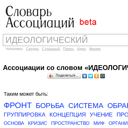
Например:
Сердце
,
Страшный
,
Принц
,
Идея
,
Феникс
Ассоциации со словом «ИДЕОЛОГ
Поделиться…
Таким может быть:
ФРОНТ
БОРЬБА
СИСТЕМА
ОБРА
ГРУППИРОВКА
КОНЦЕПЦИЯ
УЧЕНИЕ
ПР
ОСНОВА
КРИЗИС
ПРОСТРАНСТВО
МИФ
ОРГАН