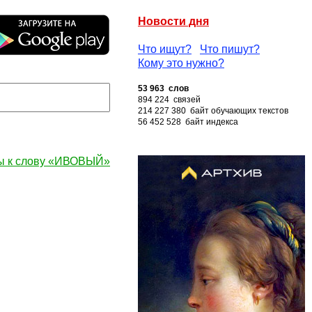
Новости дня
Что ищут?
Что пишут?
Кому это нужно?
53 963 слов
894 224 связей
214 227 380 байт обучающих текстов
56 452 528 байт индекса
ы к слову «ИВОВЫЙ»