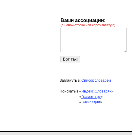
Ваши ассоциации:
(с новой строки или через запятую)
Заглянуть в:
Список словарей
Поискать в:
«
Яндекс.Словарях
»
«
Грамота.ру
»
«
Википедии
»