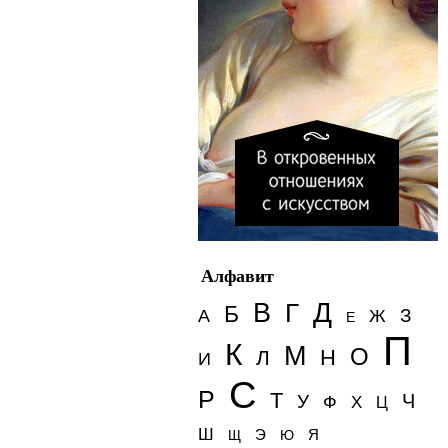
Алфавит
Д
В
Г
Б
З
А
Ж
Е
П
К
М
О
Н
Л
И
С
Р
Т
Ч
У
Ф
Х
Ц
Ш
Э
Я
Щ
Ю