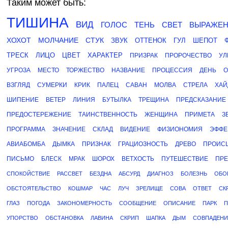
Таким может быть:
ТИШИНА
ВИД
ГОЛОС
ТЕНЬ
СВЕТ
ВЫРАЖЕ
ХОХОТ
МОЛЧАНИЕ
СТУК
ЗВУК
ОТТЕНОК
ГУЛ
ШЕПОТ
ТРЕСК
ЛИЦО
ЦВЕТ
ХАРАКТЕР
ПРИЗРАК
ПРОРОЧЕСТВО
УЛ
УГРОЗА
МЕСТО
ТОРЖЕСТВО
НАЗВАНИЕ
ПРОЦЕССИЯ
ДЕНЬ
О
ВЗГЛЯД
СУМЕРКИ
КРИК
ПАЛЕЦ
САВАН
МОЛВА
СТРЕЛА
ХАЙ
ШИПЕНИЕ
ВЕТЕР
ЛИНИЯ
БУТЫЛКА
ТРЕЩИНА
ПРЕДСКАЗАНИЕ
ПРЕДОСТЕРЕЖЕНИЕ
ТАИНСТВЕННОСТЬ
ЖЕНЩИНА
ПРИМЕТА
З
ПРОГРАММА
ЗНАЧЕНИЕ
СКЛАД
ВИДЕНИЕ
ФИЗИОНОМИЯ
ЭФФЕ
АВИАБОМБА
ДЫМКА
ПРИЗНАК
ГРАЦИОЗНОСТЬ
ДРЕВО
ПРОИС
ПИСЬМО
БЛЕСК
МРАК
ШОРОХ
ВЕТХОСТЬ
ПУТЕШЕСТВИЕ
ПР
СПОКОЙСТВИЕ
РАССВЕТ
БЕЗДНА
АБСУРД
ДИАГНОЗ
БОЛЕЗНЬ
ОБО
ОБСТОЯТЕЛЬСТВО
КОШМАР
ЧАС
ЛУЧ
ЗРЕЛИЩЕ
СОВА
ОТВЕТ
СК
ГЛАЗ
ПОГОДА
ЗАКОНОМЕРНОСТЬ
СООБЩЕНИЕ
ОПИСАНИЕ
ПАРК
П
УПОРСТВО
ОБСТАНОВКА
ЛАВИНА
СКРИП
ШАПКА
ДЫМ
СОВПАДЕНИ