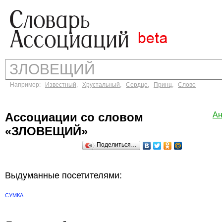
Например:
Известный
,
Хрустальный
,
Сердце
,
Принц
,
Слово
Ассоциации со словом
Ан
«ЗЛОВЕЩИЙ»
Поделиться…
Выдуманные посетителями:
СУМКА