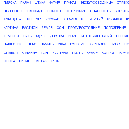
ПЛЯСКА
ПАЛАЧ
ШТУКА
ФУРИЯ
ПРИКАЗ
ЭКСКУРСОВОДЧИЦА
СТРЕК
НЕЛЕПОСТЬ
ПЛОЩАДЬ
ПОМОСТ
ОСТРОУМИЕ
ОПАСНОСТЬ
ВОРЧАН
АФРОДИТА
ТИП
ФЕЯ
СУМРАК
ВПЕЧАТЛЕНИЕ
ЧЕРНЫЙ
ИЗОБРАЖЕН
КАРТИНА
БАСТИОН
ЗЕМЛЯ
СОН
ПРОТИВОСТОЯНИЕ
ПОДОЗРЕНИЕ
ТЕМНОТА
ПУТЬ
АДРЕС
ДЕВЯТКА
ВОИН
ИНСТРУМЕНТАРИЙ
ПЕРЕМЕ
НАШЕСТВИЕ
НЕБО
ПАМЯТЬ
УДАР
КОНВЕРТ
ВЫСТАВКА
ШУТКА
ПУ
СИМВОЛ
ВЛИЯНИЕ
ТОН
РАСПРАВА
ИКОТА
БЕЛЫЕ
ВОПРОС
ВРЕД
ОПОРА
ФИЛИН
ЭКСТАЗ
ТУЧА