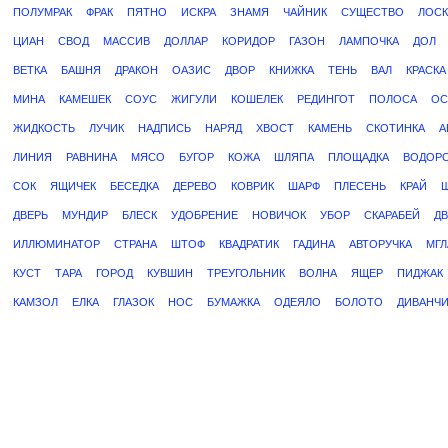
ПОЛУМРАК
ФРАК
ПЯТНО
ИСКРА
ЗНАМЯ
ЧАЙНИК
СУЩЕСТВО
ЛОСК
ЦИАН
СВОД
МАССИВ
ДОЛЛАР
КОРИДОР
ГАЗОН
ЛАМПОЧКА
ДОЛ
ВЕТКА
БАШНЯ
ДРАКОН
ОАЗИС
ДВОР
КНИЖКА
ТЕНЬ
ВАЛ
КРАСКА
МИНА
КАМЕШЕК
СОУС
ЖИГУЛИ
КОШЕЛЕК
РЕДИНГОТ
ПОЛОСА
ОС
ЖИДКОСТЬ
ЛУЧИК
НАДПИСЬ
НАРЯД
ХВОСТ
КАМЕНЬ
СКОТИНКА
А
ЛИНИЯ
РАВНИНА
МЯСО
БУГОР
КОЖА
ШЛЯПА
ПЛОЩАДКА
ВОДОР
СОК
ЯЩИЧЕК
БЕСЕДКА
ДЕРЕВО
КОВРИК
ШАРФ
ПЛЕСЕНЬ
КРАЙ
ДВЕРЬ
МУНДИР
БЛЕСК
УДОБРЕНИЕ
НОВИЧОК
УБОР
СКАРАБЕЙ
Д
ИЛЛЮМИНАТОР
СТРАНА
ШТОФ
КВАДРАТИК
ГАДИНА
АВТОРУЧКА
МГЛ
КУСТ
ТАРА
ГОРОД
КУВШИН
ТРЕУГОЛЬНИК
ВОЛНА
ЯЩЕР
ПИДЖАК
КАМЗОЛ
ЕЛКА
ГЛАЗОК
НОС
БУМАЖКА
ОДЕЯЛО
БОЛОТО
ДИВАНЧИ