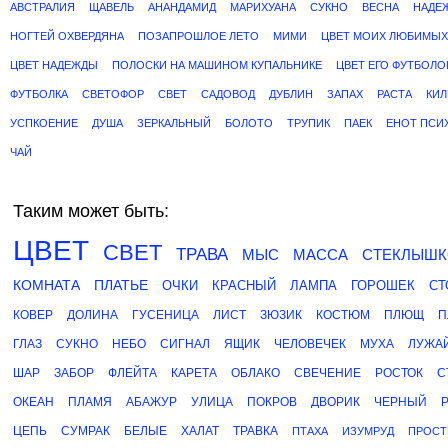
АВСТРАЛИЯ
ЩАВЕЛЬ
АНАНДАМИД
МАРИХУАНА
СУКНО
ВЕСНА
НАДЕ
НОГТЕЙ ОХВЕРДЯНА
ПОЗАПРОШЛОЕ ЛЕТО
МИМИ
ЦВЕТ МОИХ ЛЮБИМЫХ
ЦВЕТ НАДЕЖДЫ
ПОЛОСКИ НА МАШИНОМ КУПАЛЬНИКЕ
ЦВЕТ ЕГО ФУТБОЛО
ФУТБОЛКА
СВЕТОФОР
СВЕТ
САДОВОД
ДУБЛИН
ЗАПАХ
РАСТА
КИ
УСПКОЕНИЕ
ДУША
ЗЕРКАЛЬНЫЙ
БОЛОТО
ТРУПИК
ПАЕК
ЕНОТ ПСИ
ЧАЙ
Таким может быть:
ЦВЕТ
СВЕТ
ТРАВА
МЫС
МАССА
СТЕКЛЫШ
КОМНАТА
ПЛАТЬЕ
ОЧКИ
КРАСНЫЙ
ЛАМПА
ГОРОШЕК
СТ
КОВЕР
ДОЛИНА
ГУСЕНИЦА
ЛИСТ
ЗЮЗИК
КОСТЮМ
ПЛЮЩ
П
ГЛАЗ
СУКНО
НЕБО
СИГНАЛ
ЯЩИК
ЧЕЛОВЕЧЕК
МУХА
ЛУЖА
ШАР
ЗАБОР
ФЛЕЙТА
КАРЕТА
ОБЛАКО
СВЕЧЕНИЕ
РОСТОК
С
ОКЕАН
ПЛАМЯ
АБАЖУР
УЛИЦА
ПОКРОВ
ДВОРИК
ЧЕРНЫЙ
ЦЕПЬ
СУМРАК
БЕЛЫЕ
ХАЛАТ
ТРАВКА
ПТАХА
ИЗУМРУД
ПРОСТ