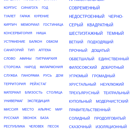
КОРПУС
СИНАГОГА
ГОД
СОВРЕМЕННЫЙ
ТУАЛЕТ
ГАРАЖ
КУРЕНИЕ
НЕДОСТРОЕННЫЙ
ЧЕРНО-
КИРПИЧ
МЕМОРИАЛ
ГОСТИНИЦА
СЕРЫЙ
КВАДРАТНЫЙ
КОНСЕРВАТОРИЯ
НИША
ШЕСТИЭТАЖНЫЙ
ТЕМНЫЙ
УСТРАНЕНИЕ
БАЛКОН
ОБКОМ
ВЕТХИЙ
ПОДХОДЯЩИЙ
САНАТОРИЙ
ТИП
АПТЕКА
ПРОЧНЫЙ
ДОЩАТЫЙ
СЛОВО
АФИНЫ
ПАТРИАРХИЯ
ОБВЕТШАЛЫЙ
ЕДИНСТВЕННЫЙ
СТОРОЖА
НАРОД
ФИЛАРМОНИЯ
ФИЛОСОФСКИЙ
ДОБРОТНЫЙ
СЛУЖБА
ПАНОРАМА
РУСЬ
ДОМ
УГРЮМЫЙ
ГРОМАДНЫЙ
ТЕРРИТОРИЯ
РЕЙХСТАГ
ХРУСТАЛЬНЫЙ
НЕУКЛЮЖИЙ
МАТЕРИАЛ
БЛИЗОСТЬ
СТОЛИЦА
ТРЕХЪЯРУСНЫЙ
ТЕАТРАЛЬНЫЙ
УНИВЕРМАГ
ЭКСПЕДИЦИЯ
КУПОЛЬНЫЙ
МОДЕРНИСТСКИЙ
МИССИЯ
МЕСТО
АЛЬЯНС
МИР
ПРАВИТЕЛЬСТВЕННЫЙ
РУССКАЯ
ЗВОНОК
БАЗА
СОЛИДНЫЙ
ПРОДОЛГОВАТЫЙ
РЕСПУБЛИКА
ЧЕЛОВЕК
ПЕСОК
СКАЗОЧНЫЙ
ИЗОЛЯЦИОННЫЙ