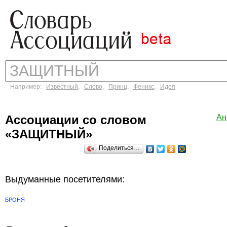
Например:
Известный
,
Слово
,
Принц
,
Феникс
,
Идея
Ассоциации со словом
Ан
«ЗАЩИТНЫЙ»
Поделиться…
Выдуманные посетителями:
БРОНЯ