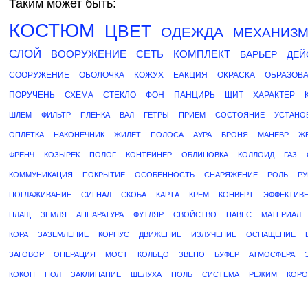
Таким может быть:
КОСТЮМ
ЦВЕТ
ОДЕЖДА
МЕХАНИЗ
СЛОЙ
ВООРУЖЕНИЕ
СЕТЬ
КОМПЛЕКТ
БАРЬЕР
ДЕЙ
СООРУЖЕНИЕ
ОБОЛОЧКА
КОЖУХ
ЕАКЦИЯ
ОКРАСКА
ОБРАЗОВ
ПОРУЧЕНЬ
СХЕМА
СТЕКЛО
ФОН
ПАНЦИРЬ
ЩИТ
ХАРАКТЕР
ШЛЕМ
ФИЛЬТР
ПЛЕНКА
ВАЛ
ГЕТРЫ
ПРИЕМ
СОСТОЯНИЕ
УСТАНО
ОПЛЕТКА
НАКОНЕЧНИК
ЖИЛЕТ
ПОЛОСА
АУРА
БРОНЯ
МАНЕВР
Ж
ФРЕНЧ
КОЗЫРЕК
ПОЛОГ
КОНТЕЙНЕР
ОБЛИЦОВКА
КОЛЛОИД
ГАЗ
КОММУНИКАЦИЯ
ПОКРЫТИЕ
ОСОБЕННОСТЬ
СНАРЯЖЕНИЕ
РОЛЬ
РУ
ПОГЛАЖИВАНИЕ
СИГНАЛ
СКОБА
КАРТА
КРЕМ
КОНВЕРТ
ЭФФЕКТИВ
ПЛАЩ
ЗЕМЛЯ
АППАРАТУРА
ФУТЛЯР
СВОЙСТВО
НАВЕС
МАТЕРИАЛ
КОРА
ЗАЗЕМЛЕНИЕ
КОРПУС
ДВИЖЕНИЕ
ИЗЛУЧЕНИЕ
ОСНАЩЕНИЕ
ЗАГОВОР
ОПЕРАЦИЯ
МОСТ
КОЛЬЦО
ЗВЕНО
БУФЕР
АТМОСФЕРА
КОКОН
ПОЛ
ЗАКЛИНАНИЕ
ШЕЛУХА
ПОЛЬ
СИСТЕМА
РЕЖИМ
КОРО