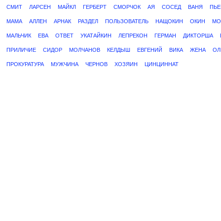
СМИТ
ЛАРСЕН
МАЙКЛ
ГЕРБЕРТ
СМОРЧОК
АЯ
СОСЕД
ВАНЯ
ПЬЕ
МАМА
АЛЛЕН
АРНАК
РАЗДЕЛ
ПОЛЬЗОВАТЕЛЬ
НАЩОКИН
ОКИН
МО
МАЛЬЧИК
ЕВА
ОТВЕТ
УКАТАЙКИН
ЛЕПРЕКОН
ГЕРМАН
ДИКТОРША
ПРИЛИЧИЕ
СИДОР
МОЛЧАНОВ
КЕЛДЫШ
ЕВГЕНИЙ
ВИКА
ЖЕНА
ОЛ
ПРОКУРАТУРА
МУЖЧИНА
ЧЕРНОВ
ХОЗЯИН
ЦИНЦИННАТ