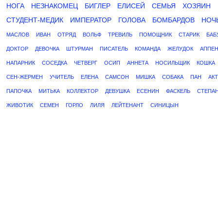
НОГА
НЕЗНАКОМЕЦ
БИГЛЕР
ЕЛИСЕЙ
СЕМЬЯ
ХОЗЯИН
СТУДЕНТ-МЕДИК
ИМПЕРАТОР
ГОЛОВА
БОМБАРДОВ
НОЧ
МАСЛОВ
ИВАН
ОТРЯД
ВОЛЬФ
ТРЕВИЛЬ
ПОМОЩНИК
СТАРИК
БАБ
ДОКТОР
ДЕВОЧКА
ШТУРМАН
ПИСАТЕЛЬ
КОМАНДА
ЖЕЛУДОК
АППЕ
НАПАРНИК
СОСЕДКА
ЧЕТВЕРГ
ОСИП
АННЕТА
НОСИЛЬЩИК
КОШКА
СЕН-ЖЕРМЕН
УЧИТЕЛЬ
ЕЛЕНА
САМСОН
МИШКА
СОБАКА
ПАН
АК
ПАПОЧКА
МИТЬКА
КОЛЛЕКТОР
ДЕВУШКА
ЕСЕНИН
ФАСКЕЛЬ
СТЕПА
ЖИВОТИК
СЕМЕН
ГОРЛО
ЛИЛЯ
ЛЕЙТЕНАНТ
СИНИЦЫН