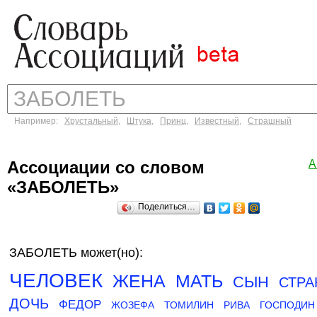
Например:
Хрустальный
,
Штука
,
Принц
,
Известный
,
Страшный
Ассоциации со словом
А
«ЗАБОЛЕТЬ»
Поделиться…
ЗАБОЛЕТЬ может(но):
ЧЕЛОВЕК
ЖЕНА
МАТЬ
СЫН
СТРА
ДОЧЬ
ФЕДОР
ЖОЗЕФА
ТОМИЛИН
РИВА
ГОСПОДИН