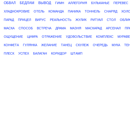
ОБВАЛ
БЕДЛАМ
ВЫВОД
ГИМН
АЛЛЕГОРИЯ
БУЛЬКАНЬЕ
ПЕРЕВЕС
ХЛАДНОКРОВИЕ
ОТЕЛЬ
КОМАНДА
ПАНИКА
ТОННЕЛЬ
СНАРЯД
ХОЛ
ПАРАД
ПРИЦЕЛ
ВИРУС
РЕАЛЬНОСТЬ
ЖУЛИК
РИТУАЛ
СТОЛ
ОБЛИ
МАСКА
СПОСОБ
ВСТРЕЧА
ДРАМА
МАЗНЯ
МАСКАРАД
АРСЕНАЛ
ПР
ОЩУЩЕНИЕ
ЦИФРА
ОТРАЖЕНИЕ
УДОВОЛЬСТВИЕ
КОМПЛЕКС
МУРАВ
КОНФЕТА
ГУЛЯНКА
ЖЕЛАНИЕ
ТАНЕЦ
СКУЛЕЖ
ОЧЕРЕДЬ
МУКА
ТЕ
ПЛЕСК
УСПЕХ
БАЛАГАН
КОРИДОР
ШТАМП