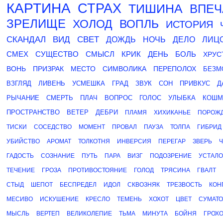
КАРТИНА
СТРАХ
ТИШИНА
ВПЕЧ
ЗРЕЛИЩЕ
ХОЛОД
ВОПЛЬ
ИСТОРИЯ
СКАНДАЛ
ВИД
СВЕТ
ДОЖДЬ
НОЧЬ
ДЕЛО
ЛИЦ
СМЕХ
СУЩЕСТВО
СМЫСЛ
КРИК
ДЕНЬ
БОЛЬ
ХРУС
ВОНЬ
ПРИЗРАК
МЕСТО
СИМВОЛИКА
ПЕРЕПОЛОХ
БЕЗМ
ВЗГЛЯД
ЛИВЕНЬ
УСМЕШКА
ГРАД
ЗВУК
СОН
ПРИВКУС
Д
РЫЧАНИЕ
СМЕРТЬ
ПЛАЧ
ВОПРОС
ГОЛОС
УЛЫБКА
КОШМ
ПРОСТРАНСТВО
ВЕТЕР
ДЕБРИ
ПЛАМЯ
ХИХИКАНЬЕ
ПОРОЖ
ТИСКИ
СОСЕДСТВО
МОМЕНТ
ПРОВАЛ
ПАУЗА
ТОЛПА
ГИБРИД
УБИЙСТВО
АРОМАТ
ТОЛКОТНЯ
ИНВЕРСИЯ
ПЕРЕГАР
ЗВЕРЬ
ГАДОСТЬ
СОЗНАНИЕ
ПУТЬ
ПАРА
ВИЗГ
ПОДОЗРЕНИЕ
УСТАЛО
ТЕЧЕНИЕ
ГРОЗА
ПРОТИВОСТОЯНИЕ
ГОЛОД
ТРЯСИНА
ГВАЛТ
СТЫД
ШЕПОТ
БЕСПРЕДЕЛ
ИДОЛ
СКВОЗНЯК
ТРЕЗВОСТЬ
КОН
МЕСИВО
ИСКУШЕНИЕ
КРЕСЛО
ТЕМЕНЬ
ХОХОТ
ЦВЕТ
СУМАТО
МЫСЛЬ
ВЕРТЕП
ВЕЛИКОЛЕПИЕ
ТЬМА
МИНУТА
БОЙНЯ
ГРОХ