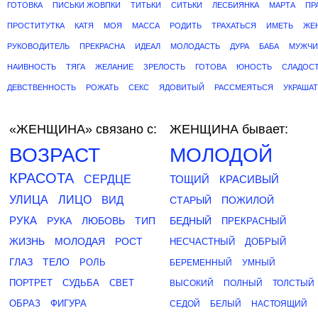
ГОТОВКА
ПИСЬКИ ЖОВПКИ
ТИТЬКИ
СИТЬКИ
ЛЕСБИЯНКА
МАРТА
ПР
ПРОСТИТУТКА
КАТЯ
МОЯ
МАССА
РОДИТЬ
ТРАХАТЬСЯ
ИМЕТЬ
ЖЕ
РУКОВОДИТЕЛЬ
ПРЕКРАСНА
ИДЕАЛ
МОЛОДАСТЬ
ДУРА
БАБА
МУЖЧИ
НАИВНОСТЬ
ТЯГА
ЖЕЛАНИЕ
ЗРЕЛОСТЬ
ГОТОВА
ЮНОСТЬ
СЛАДОС
ДЕВСТВЕННОСТЬ
РОЖАТЬ
СЕКС
ЯДОВИТЫЙ
РАССМЕЯТЬСЯ
УКРАШАТ
«ЖЕНЩИНА»
связано с:
ЖЕНЩИНА бывает:
ВОЗРАСТ
МОЛОДОЙ
КРАСОТА
СЕРДЦЕ
ТОЩИЙ
КРАСИВЫЙ
УЛИЦА
ЛИЦО
ВИД
СТАРЫЙ
ПОЖИЛОЙ
РУКА
РУКА
ЛЮБОВЬ
ТИП
БЕДНЫЙ
ПРЕКРАСНЫЙ
ЖИЗНЬ
МОЛОДАЯ
РОСТ
НЕСЧАСТНЫЙ
ДОБРЫЙ
ГЛАЗ
ТЕЛО
РОЛЬ
БЕРЕМЕННЫЙ
УМНЫЙ
ПОРТРЕТ
СУДЬБА
СВЕТ
ВЫСОКИЙ
ПОЛНЫЙ
ТОЛСТЫЙ
ОБРАЗ
ФИГУРА
СЕДОЙ
БЕЛЫЙ
НАСТОЯЩИЙ