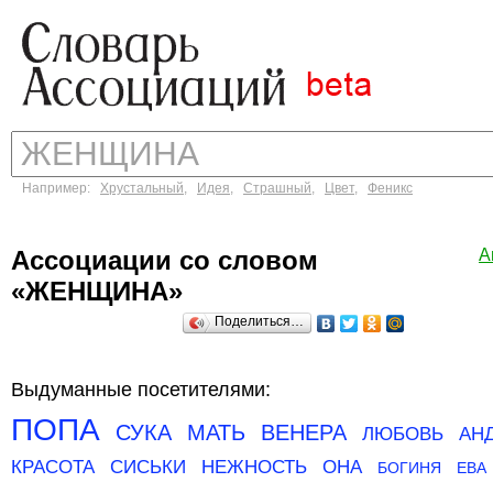
Например:
Хрустальный
,
Идея
,
Страшный
,
Цвет
,
Феникс
Ассоциации со словом
А
«ЖЕНЩИНА»
Поделиться…
Выдуманные посетителями:
ПОПА
СУКА
МАТЬ
ВЕНЕРА
ЛЮБОВЬ
АН
КРАСОТА
СИСЬКИ
НЕЖНОСТЬ
ОНА
БОГИНЯ
ЕВА