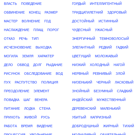
ВЛАСТЬ
ПОВЕДЕНИЕ
ГОРДЫЙ
ИНТЕЛЛИГЕНТНЫЙ
ОБВИНЕНИЕ
КОНЕЦ
РАЗМЕР
ТРИДЦАТИЛЕТНИЙ
ЗДОРОВЫЙ
МАСТЕР
ВОЛНЕНИЕ
ГОД
ДОСТОЙНЫЙ
ИСТИННЫЙ
НАСЛАЖДЕНИЕ
ПЛАЩ
ПОРОГ
ЧУДЕСНЫЙ
УЖАСНЫЙ
ОТКАЗ
РЕЧЬ
ТИП
ЭНЕРГИЧНЫЙ
ТЕМНОВОЛОСЫЙ
ИСЧЕЗНОВЕНИЕ
ВЫХОДКА
ЭЛЕГАНТНЫЙ
РЕДКИЙ
ГАДКИЙ
МОГИЛА
ЗЕМЛЯ
ХАРАКТЕР
ЦВЕТУЩИЙ
МОЛОЖАВЫЙ
ДЕЛО
ОБВОД
ДОЛГ
РЫДАНИЕ
НИЗКИЙ
ХОЛОДНЫЙ
НАГОЙ
РИСУНОК
ОБСЛЕДОВАНИЕ
ВОД
НЕРВНЫЙ
РЕВНИВЫЙ
ЗЛОЙ
ПУХ
РАСПУТСТВО
ПОЛИЦИЯ
НИЗЕНЬКИЙ
ЧЕРНЫЙ
ЛАСКОВЫЙ
ПРЕОДОЛЕНИЕ
ЭЛЕМЕНТ
ЗНОЙНЫЙ
БЕЗУМНЫЙ
СЛАДКИЙ
ПОВАДКА
ШАГ
ВЕНЕРА
ИНДЕЙСКИЙ
МУЖЕСТВЕННЫЙ
ПИТАНИЕ
ЛОДКА
СТЕНА
ДЕРЕВЕНСКИЙ
МАЛЕНЬКИЙ
ПРИХОТЬ
ЖИВОЙ
РУСЬ
УБИТЫЙ
КАПРИЗНЫЙ
РАБОТА
ВРЕМЯ
ВИДЕНИЕ
ДОБРОДУШНЫЙ
ЖИРНЫЙ
ТИХИЙ
ПРОЦЕССИЯ
УВОЛЬНЕНИЕ
МОЛЧАЛИВЫЙ
ОБАЯТЕЛЬНЫЙ