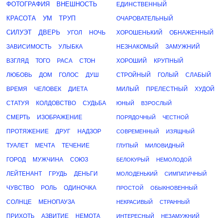
ФОТОГРАФИЯ
ВНЕШНОСТЬ
ЕДИНСТВЕННЫЙ
КРАСОТА
УМ
ТРУП
ОЧАРОВАТЕЛЬНЫЙ
СИЛУЭТ
ДВЕРЬ
УГОЛ
НОЧЬ
ХОРОШЕНЬКИЙ
ОБНАЖЕННЫЙ
ЗАВИСИМОСТЬ
УЛЫБКА
НЕЗНАКОМЫЙ
ЗАМУЖНИЙ
ВЗГЛЯД
ТОГО
РАСА
СТОН
ХОРОШИЙ
КРУПНЫЙ
ЛЮБОВЬ
ДОМ
ГОЛОС
ДУШ
СТРОЙНЫЙ
ГОЛЫЙ
СЛАБЫЙ
ВРЕМЯ
ЧЕЛОВЕК
ДИЕТА
МИЛЫЙ
ПРЕЛЕСТНЫЙ
ХУДОЙ
СТАТУЯ
КОЛДОВСТВО
СУДЬБА
ЮНЫЙ
ВЗРОСЛЫЙ
СМЕРТЬ
ИЗОБРАЖЕНИЕ
ПОРЯДОЧНЫЙ
ЧЕСТНОЙ
ПРОТЯЖЕНИЕ
ДРУГ
НАДЗОР
СОВРЕМЕННЫЙ
ИЗЯЩНЫЙ
ТУАЛЕТ
МЕЧТА
ТЕЧЕНИЕ
ГЛУПЫЙ
МИЛОВИДНЫЙ
ГОРОД
МУЖЧИНА
СОЮЗ
БЕЛОКУРЫЙ
НЕМОЛОДОЙ
ЛЕЙТЕНАНТ
ГРУДЬ
ДЕНЬГИ
МОЛОДЕНЬКИЙ
СИМПАТИЧНЫЙ
ЧУВСТВО
РОЛЬ
ОДИНОЧКА
ПРОСТОЙ
ОБЫКНОВЕННЫЙ
СОЛНЦЕ
МЕНОПАУЗА
НЕКРАСИВЫЙ
СТРАННЫЙ
ПРИХОТЬ
АЗВИТИЕ
НЕМОТА
ИНТЕРЕСНЫЙ
НЕЗАМУЖНИЙ