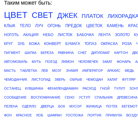
Таким может быть:
ЦВЕТ
СВЕТ
ДЖЕК
ПЛАТОК
ЛИХОРАДК
КЛЫК
ТЕЛО
ЛУЧ
ОГОНЬ
ПРЕДОК
ЦВЕТОК
КАМЕНЬ
КРА
НОГОТЬ
АКАЦИЯ
НЕБО
ЛИСТОК
БАБОЧКА
ЛЕНТА
ЗОЛОТО
К
КРУГ
ЗУБ
КОЖА
КОНВЕРТ
БУМАГА
ТОПАЗ
ОКРАСКА
РОЗА
ПИГМЕНТ
ШАПКА
БЕРЕЗА
РАВНИНА
СНЕГ
ДИПЛОМАТ
КАРТОН
ДВ
АВТОМОБИЛЬ
МУТЬ
ПОЕЗД
ЛИМОН
ЧЕЛОВЕЧЕК
ЗАКАТ
ФОНАРЬ
А
МАСТЬ
ТАБЛЕТКА
ЛЕВ
МОЗГ
ЗНАМЯ
ИМПЕРАТОР
АРАХИС
МЕДЬ
ЧЕМОДАНЧИК
ЛИСТОПАД
ЗВЕРЬ
ОБРЫВ
ЧЕМОДАН
ХАЛАТ
ФУТЛЯР
ОСТАНЕЦ
КУВШИНКА
ФЕНИЛЕНДИАМИН
РАСХОД
ГНОЙ
ТУЛУП
ЗОН
СООБЩЕНИЕ
ВОСПОМИНАНИЕ
СЕНО
УСТУП
СПАЛЬНИК
ДРЕВЕСИНА
ПЕЛЕНА
ОДЕЯЛО
ДВЕРЦА
БОК
МУСОР
ЖИЖИЦА
ПОТЕК
БЕГЕМОТ
ФОН
КРАСНОЕ
ЛОБ
ШАФРАН
ГОСПОЖА
ПОРТИК
ПРИМУЛА
ВОЗДУ