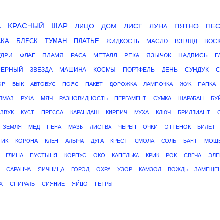
А
КРАСНЫЙ
ШАР
ЛИЦО
ДОМ
ЛИСТ
ЛУНА
ПЯТНО
ПЕС
СКА
БЛЕСК
ТУМАН
ПЛАТЬЕ
ЖИДКОСТЬ
МАСЛО
ВЗГЛЯД
ВОС
УДРИ
ФЛАГ
ПЛАМЯ
РАСА
МЕТАЛЛ
РЕКА
ЯЗЫЧОК
НАДПИСЬ
Г
ЧЕРНЫЙ
ЗВЕЗДА
МАШИНА
КОСМЫ
ПОРТФЕЛЬ
ДЕНЬ
СУНДУК
ОР
БЫК
АВТОБУС
ПОЯС
ПАКЕТ
ДОРОЖКА
ЛАМПОЧКА
ЖУК
ПАПКА
ЛМАЗ
РУКА
МЯЧ
РАЗНОВИДНОСТЬ
ПЕРГАМЕНТ
СУМКА
ШАРАБАН
БУ
ЗВУК
КУСТ
ПРЕССА
КАРАНДАШ
КИРПИЧ
МУХА
КЛЮЧ
БРИЛЛИАНТ
ЗЕМЛЯ
МЕД
ПЕНА
МАЗЬ
ЛИСТВА
ЧЕРЕП
ОЧКИ
ОТТЕНОК
БИЛЕТ
ТИК
КОРОНА
КЛЕН
АЛЫЧА
ДУГА
КРЕСТ
СМОЛА
СОЛЬ
БАНТ
МОЩ
ГЛИНА
ПУСТЫНЯ
КОРПУС
ОКО
КАПЕЛЬКА
КРИК
РОК
СВЕЧА
ЭЛЕ
САРАНЧА
ЯИЧНИЦА
ГОРОД
ОХРА
УЗОР
КАМЗОЛ
ВОЖДЬ
ЗАМЕЩЕ
Х
СПИРАЛЬ
СИЯНИЕ
ЯЙЦО
ГЕТРЫ