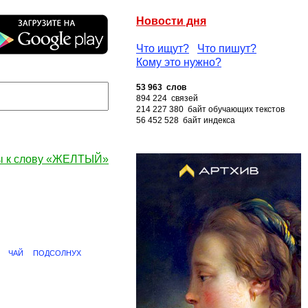
Новости дня
Что ищут?
Что пишут?
Кому это нужно?
53 963 слов
894 224 связей
214 227 380 байт обучающих текстов
56 452 528 байт индекса
ы к слову «ЖЕЛТЫЙ»
ЧАЙ
ПОДСОЛНУХ