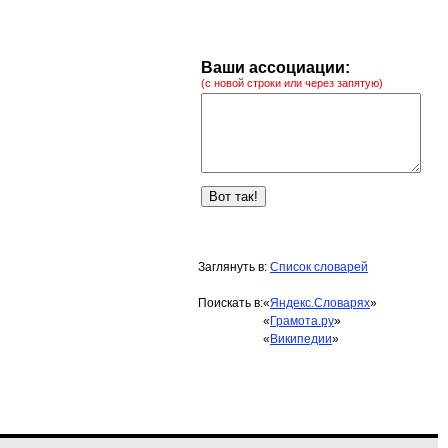
Ваши ассоциации:
(с новой строки или через запятую)
Заглянуть в:
Список словарей
Поискать в:
«
Яндекс.Словарях
»
«
Грамота.ру
»
«
Википедии
»