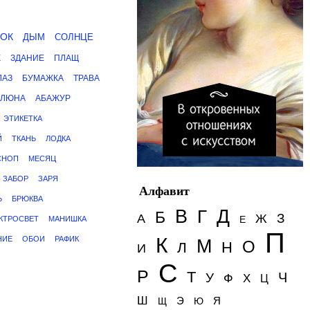
ОК
ДЫМ
СОЛНЦЕ
К
ЗДАНИЕ
ПЛАЩ
ЛАЗ
БУМАЖКА
ТРАВА
СЛЮНА
АБАЖУР
ЭТИКЕТКА
Й
ТКАНЬ
ЛОДКА
СНОП
МЕСЯЦ
ЗАБОР
ЗАРЯ
Алфавит
Ь
БРЮКВА
Д
В
Г
Б
З
А
Ж
Е
КТРОСВЕТ
МАНИШКА
П
К
НИЕ
ОБОИ
РАФИК
М
О
Н
Л
И
С
Р
Т
Ч
У
Ф
Х
Ц
Ш
Э
Я
Щ
Ю