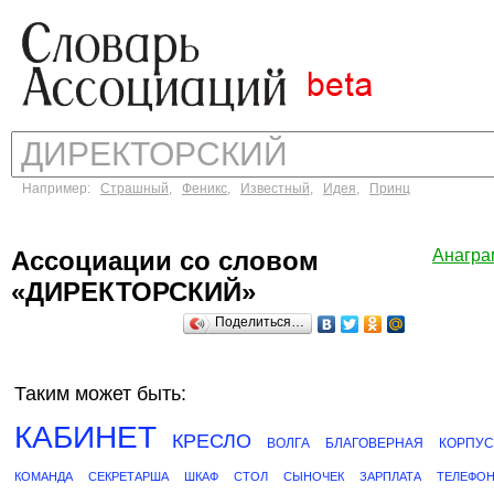
Например:
Страшный
,
Феникс
,
Известный
,
Идея
,
Принц
Ассоциации со словом
Анагра
«ДИРЕКТОРСКИЙ»
Поделиться…
Таким может быть:
КАБИНЕТ
КРЕСЛО
ВОЛГА
БЛАГОВЕРНАЯ
КОРПУС
КОМАНДА
СЕКРЕТАРША
ШКАФ
СТОЛ
СЫНОЧЕК
ЗАРПЛАТА
ТЕЛЕФО