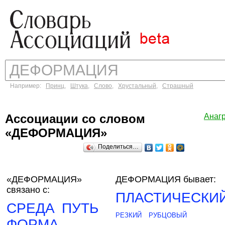
Например:
Принц
,
Штука
,
Слово
,
Хрустальный
,
Страшный
Ассоциации со словом
Анаг
«ДЕФОРМАЦИЯ»
Поделиться…
«ДЕФОРМАЦИЯ»
ДЕФОРМАЦИЯ бывает:
связано с:
ПЛАСТИЧЕСКИ
СРЕДА
ПУТЬ
РЕЗКИЙ
РУБЦОВЫЙ
ФОРМА