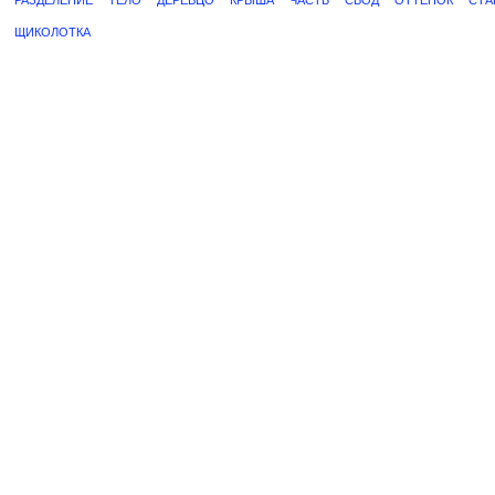
РАЗДЕЛЕНИЕ
ТЕЛО
ДЕРЕВЦО
КРЫША
ЧАСТЬ
СВОД
ОТТЕНОК
СТА
ЩИКОЛОТКА