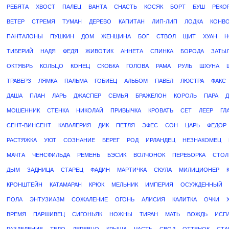
РЕБЯТА
ХВОСТ
ПАЛЕЦ
ВАНТА
СНАСТЬ
КОСЯК
БОРТ
БУШ
РЕКО
ВЕТЕР
СТРЕМЯ
ТУМАН
ДЕРЕВО
КАПИТАН
ЛИП-ЛИП
ЛОДКА
КОНВО
ПАНТАЛОНЫ
ПУШКИН
ДОМ
ЖЕНЩИНА
БОГ
СТВОЛ
ЩИТ
ХУАН
Н
ТИБЕРИЙ
НАДЯ
ФЕДЯ
ЖИВОТИК
АННЕТА
СПИНКА
БОРОДА
ЗАТЫ
ОКТЯБРЬ
КОЛЬЦО
КОНЕЦ
СКОБКА
ГОЛОВА
РАМА
РУЛЬ
ШХУНА
ТРАВЕРЗ
ЛЯМКА
ПАЛЬМА
ГОБИЕЦ
АЛЬБОМ
ПАВЕЛ
ЛЮСТРА
ФАКС
ДАША
ПЛАН
ЛАРЬ
ДЖАСПЕР
СЕМЬЯ
БРАЖЕЛОН
КОРОЛЬ
ПАРА
МОШЕННИК
СТЕНКА
НИКОЛАЙ
ПРИВЫЧКА
КРОВАТЬ
СЕТ
ЛЕЕР
ГЛ
СЕНТ-ВИНСЕНТ
КАВАЛЕРИЯ
ДИК
ПЕТЛЯ
ЭФЕС
СОН
ЦАРЬ
ФЕДОР
РАСТЯЖКА
УЮТ
СОЗНАНИЕ
БЕРЕГ
РОД
ИРЛАНДЕЦ
НЕЗНАКОМЕЦ
МАЧТА
ЧЕНСФИЛЬДА
РЕМЕНЬ
БЭСИК
ВОЛЧОНОК
ПЕРЕБОРКА
СТОЛ
ДЫМ
ЗАДНИЦА
СТАРЕЦ
ФАДИН
МАРТИЧКА
СКУЛА
МИЛИЦИОНЕР
КРОНШТЕЙН
КАТАМАРАН
КРЮК
МЕЛЬНИК
ИМПЕРИЯ
ОСУЖДЕННЫЙ
ПОЛА
ЭНТУЗИАЗМ
СОЖАЛЕНИЕ
ОГОНЬ
АЛИСИЯ
КАЛИТКА
ОЧКИ
ВРЕМЯ
ПАРШИВЕЦ
СИГОНЬЯК
НОЖНЫ
ТИРАН
МАТЬ
ВОЖДЬ
ИСП