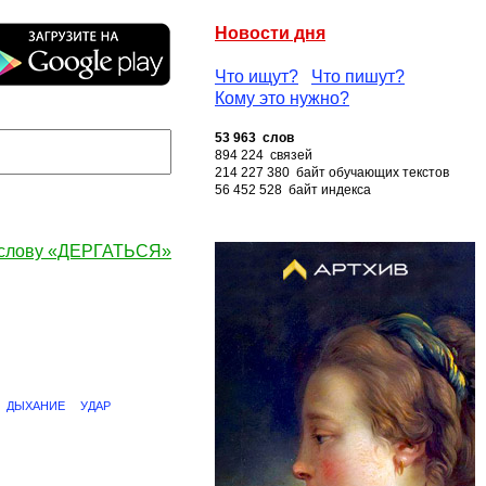
Новости дня
Что ищут?
Что пишут?
Кому это нужно?
53 963 слов
894 224 связей
214 227 380 байт обучающих текстов
56 452 528 байт индекса
 слову «ДЕРГАТЬСЯ»
ДЫХАНИЕ
УДАР