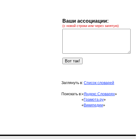
Ваши ассоциации:
(с новой строки или через запятую)
Заглянуть в:
Список словарей
Поискать в:
«
Яндекс.Словарях
»
«
Грамота.ру
»
«
Википедии
»