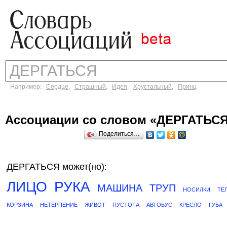
Например:
Сердце
,
Страшный
,
Идея
,
Хрустальный
,
Принц
Ассоциации со словом «ДЕРГАТЬС
Поделиться…
ДЕРГАТЬСЯ может(но):
ЛИЦО
РУКА
МАШИНА
ТРУП
НОСИЛКИ
ТЕ
КОРЗИНА
НЕТЕРПЕНИЕ
ЖИВОТ
ПУСТОТА
АВТОБУС
КРЕСЛО
ГУБА