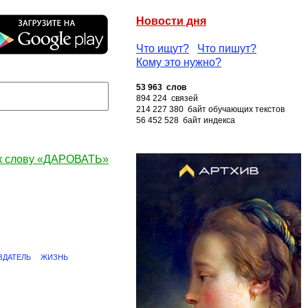
Новости дня
Что ищут?
Что пишут?
Кому это нужно?
53 963 слов
894 224 связей
214 227 380 байт обучающих текстов
56 452 528 байт индекса
к слову «ДАРОВАТЬ»
ЗДАТЕЛЬ
ЖИЗНЬ