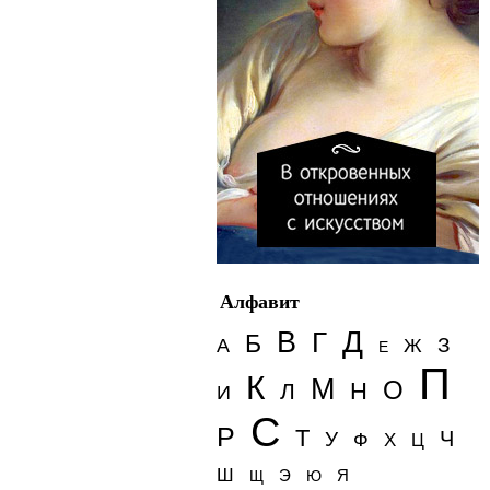
Алфавит
Д
В
Г
Б
З
А
Ж
Е
П
К
М
О
Н
Л
И
С
Р
Т
Ч
У
Ф
Х
Ц
Ш
Э
Я
Щ
Ю