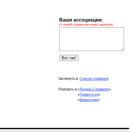
Ваши ассоциации:
(с новой строки или через запятую)
Заглянуть в:
Список словарей
Поискать в:
«
Яндекс.Словарях
»
«
Грамота.ру
»
«
Википедии
»