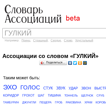
Например:
Принц
,
Страшный
,
Сердце
,
Слово
,
Хрустальный
Ассоциации со словом «ГУЛКИЙ»
Поделиться…
Таким может быть:
ЭХО
ГОЛОС
СТУК
ЗВУК
УДАР
ЗВОН
ВЫСТ
КОРИДОР
ГРОХОТ
ШАГ
ТИШИНА
ТОННЕЛЬ
ЩЕЛЧОК
СРУБ
ТАМБУРИН
ДЖУНГЛИ
ПЕЩЕРА
ГРОБ
РАКОВИНА
ХРАМ
КОРОВ