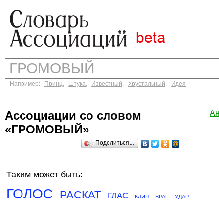
Например:
Принц
,
Штука
,
Известный
,
Хрустальный
,
Идея
Ассоциации со словом
Ан
«ГРОМОВЫЙ»
Поделиться…
Таким может быть:
ГОЛОС
РАСКАТ
ГЛАС
КЛИЧ
ВРАГ
УДАР