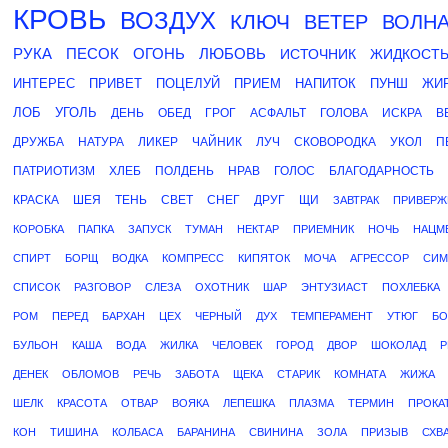
КРОВЬ
ВОЗДУХ
КЛЮЧ
ВЕТЕР
ВОЛН
РУКА
ПЕСОК
ОГОНЬ
ЛЮБОВЬ
ИСТОЧНИК
ЖИДКОСТ
ИНТЕРЕС
ПРИВЕТ
ПОЦЕЛУЙ
ПРИЕМ
НАПИТОК
ПУНШ
ЖИ
ЛОБ
УГОЛЬ
ДЕНЬ
ОБЕД
ГРОГ
АСФАЛЬТ
ГОЛОВА
ИСКРА
В
ДРУЖБА
НАТУРА
ЛИКЕР
ЧАЙНИК
ЛУЧ
СКОВОРОДКА
УКОЛ
П
ПАТРИОТИЗМ
ХЛЕБ
ПОЛДЕНЬ
НРАВ
ГОЛОС
БЛАГОДАРНОСТЬ
КРАСКА
ШЕЯ
ТЕНЬ
СВЕТ
СНЕГ
ДРУГ
ЩИ
ЗАВТРАК
ПРИВЕРЖ
КОРОБКА
ПАПКА
ЗАПУСК
ТУМАН
НЕКТАР
ПРИЕМНИК
НОЧЬ
НАЦМ
СПИРТ
БОРЩ
ВОДКА
КОМПРЕСС
КИПЯТОК
МОЧА
АГРЕССОР
СИМ
СПИСОК
РАЗГОВОР
СЛЕЗА
ОХОТНИК
ШАР
ЭНТУЗИАСТ
ПОХЛЕБКА
РОМ
ПЕРЕД
БАРХАН
ЦЕХ
ЧЕРНЫЙ
ДУХ
ТЕМПЕРАМЕНТ
УТЮГ
БО
БУЛЬОН
КАША
ВОДА
ЖИЛКА
ЧЕЛОВЕК
ГОРОД
ДВОР
ШОКОЛАД
Р
ДЕНЕК
ОБЛОМОВ
РЕЧЬ
ЗАБОТА
ЩЕКА
СТАРИК
КОМНАТА
ЖИЖА
ШЕЛК
КРАСОТА
ОТВАР
ВОЯКА
ЛЕПЕШКА
ПЛАЗМА
ТЕРМИН
ПРОКА
КОН
ТИШИНА
КОЛБАСА
БАРАНИНА
СВИНИНА
ЗОЛА
ПРИЗЫВ
СХВ