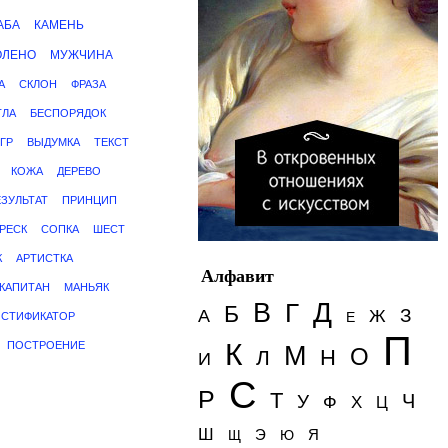
АБА
КАМЕНЬ
ОЛЕНО
МУЖЧИНА
А
СКЛОН
ФРАЗА
ТЛА
БЕСПОРЯДОК
ГР
ВЫДУМКА
ТЕКСТ
КОЖА
ДЕРЕВО
ЕЗУЛЬТАТ
ПРИНЦИП
РЕСК
СОПКА
ШЕСТ
К
АРТИСТКА
Алфавит
КАПИТАН
МАНЬЯК
Д
В
Г
Б
З
А
Ж
Е
СТИФИКАТОР
П
К
ПОСТРОЕНИЕ
М
О
Н
Л
И
С
Р
Т
Ч
У
Ф
Х
Ц
Ш
Э
Я
Щ
Ю