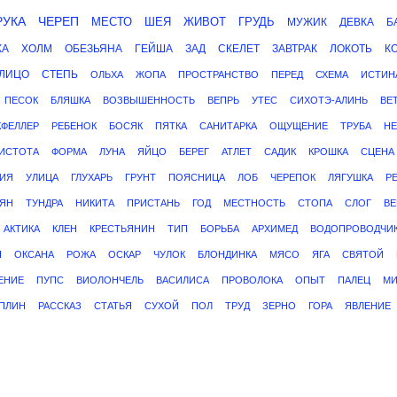
РУКА
ЧЕРЕП
МЕСТО
ШЕЯ
ЖИВОТ
ГРУДЬ
МУЖИК
ДЕВКА
Б
КА
ХОЛМ
ОБЕЗЬЯНА
ГЕЙША
ЗАД
СКЕЛЕТ
ЗАВТРАК
ЛОКОТЬ
К
ЛИЦО
СТЕПЬ
ОЛЬХА
ЖОПА
ПРОСТРАНСТВО
ПЕРЕД
СХЕМА
ИСТИН
ПЕСОК
БЛЯШКА
ВОЗВЫШЕННОСТЬ
ВЕПРЬ
УТЕС
СИХОТЭ-АЛИНЬ
ВЕ
КФЕЛЛЕР
РЕБЕНОК
БОСЯК
ПЯТКА
САНИТАРКА
ОЩУЩЕНИЕ
ТРУБА
НЕ
ИСТОТА
ФОРМА
ЛУНА
ЯЙЦО
БЕРЕГ
АТЛЕТ
САДИК
КРОШКА
СЦЕНА
ИЯ
УЛИЦА
ГЛУХАРЬ
ГРУНТ
ПОЯСНИЦА
ЛОБ
ЧЕРЕПОК
ЛЯГУШКА
Р
ЯН
ТУНДРА
НИКИТА
ПРИСТАНЬ
ГОД
МЕСТНОСТЬ
СТОПА
СЛОГ
ВЕ
АКТИКА
КЛЕН
КРЕСТЬЯНИН
ТИП
БОРЬБА
АРХИМЕД
ВОДОПРОВОДЧИ
Н
ОКСАНА
РОЖА
ОСКАР
ЧУЛОК
БЛОНДИНКА
МЯСО
ЯГА
СВЯТОЙ
ЕНИЕ
ПУПС
ВИОЛОНЧЕЛЬ
ВАСИЛИСА
ПРОВОЛОКА
ОПЫТ
ПАЛЕЦ
МИ
ПЛИН
РАССКАЗ
СТАТЬЯ
СУХОЙ
ПОЛ
ТРУД
ЗЕРНО
ГОРА
ЯВЛЕНИЕ