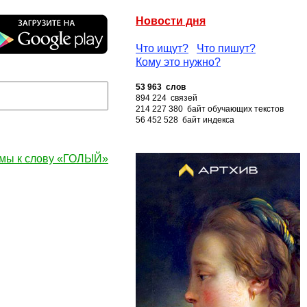
Новости дня
Что ищут?
Что пишут?
Кому это нужно?
53 963 слов
894 224 связей
214 227 380 байт обучающих текстов
56 452 528 байт индекса
мы к слову «ГОЛЫЙ»