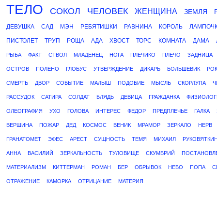
ТЕЛО
СОКОЛ
ЧЕЛОВЕК
ЖЕНЩИНА
ЗЕМЛЯ
ДЕВУШКА
САД
МЭН
РЕБЯТИШКИ
РАВНИНА
КОРОЛЬ
ЛАМПОЧ
ПИСТОЛЕТ
ТРУП
РОЩА
АДА
ХВОСТ
ТОРС
КОМНАТА
ДАМА
РЫБА
ФАКТ
СТВОЛ
МЛАДЕНЕЦ
НОГА
ПЛЕЧИКО
ПЛЕЧО
ЗАДНИЦА
ОСТРОВ
ПОЛЕНО
ГЛОБУС
УТВЕРЖДЕНИЕ
ДИКАРЬ
БОЛЬШЕВИК
РО
СМЕРТЬ
ДВОР
СОБЫТИЕ
МАЛЫШ
ПОДОБИЕ
МЫСЛЬ
СКОРЛУПА
Ч
РАССУДОК
САТИРА
СОЛДАТ
БЛЯДЬ
ДЕВИЦА
ГРАЖДАНКА
ФИЗИОЛОГ
ОЛЕОГРАФИЯ
УХО
ГОЛОВА
ИНТЕРЕС
ФЕДОР
ПРЕДПЛЕЧЬЕ
ГАЛКА
ВЕРШИНА
ПОЖАР
ДЕД
КОСМОС
ВЕНИК
МРАМОР
ЗЕРКАЛО
НЕРВ
ГРАНАТОМЕТ
ЭФЕС
АРЕСТ
СУЩНОСТЬ
ТЕМЯ
МИХАИЛ
РУКОВЯТКИ
АННА
ВАСИЛИЙ
ЗЕРКАЛЬНОСТЬ
ТУЛОВИЩЕ
СКУМБРИЙ
ПОСТАНОВЛ
МАТЕРИАЛИЗМ
КИТТЕРМАН
РОМАН
БЕР
ОБРЫВОК
НЕБО
ПОПА
С
ОТРАЖЕНИЕ
КАМОРКА
ОТРИЦАНИЕ
МАТЕРИЯ