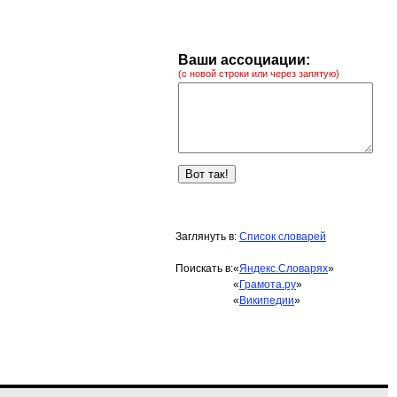
Ваши ассоциации:
(с новой строки или через запятую)
Заглянуть в:
Список словарей
Поискать в:
«
Яндекс.Словарях
»
«
Грамота.ру
»
«
Википедии
»