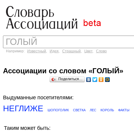
Например:
Известный
,
Идея
,
Страшный
,
Цвет
,
Слово
Ассоциации со словом «ГОЛЫЙ»
Поделиться…
Выдуманные посетителями:
НЕГЛИЖЕ
ШОПОГОЛИК
СВЕТКА
ЛЕС
КОРОЛЬ
ФАКТЫ
Таким может быть: