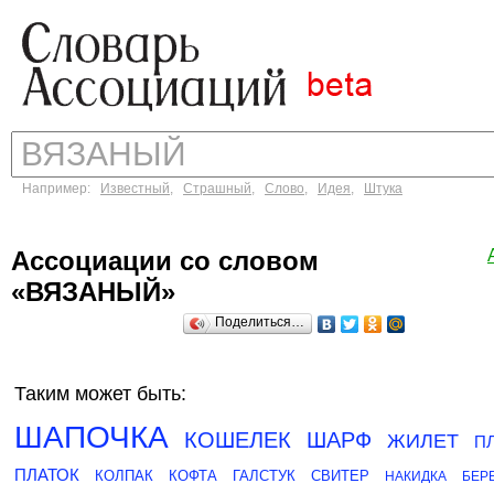
Например:
Известный
,
Страшный
,
Слово
,
Идея
,
Штука
Ассоциации со словом
«ВЯЗАНЫЙ»
Поделиться…
Таким может быть:
ШАПОЧКА
КОШЕЛЕК
ШАРФ
ЖИЛЕТ
П
ПЛАТОК
КОЛПАК
КОФТА
ГАЛСТУК
СВИТЕР
НАКИДКА
БЕР