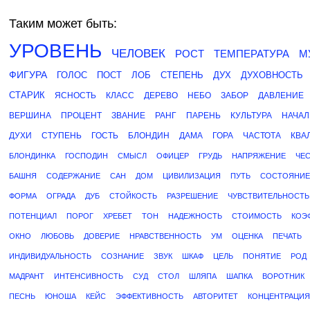
Таким может быть:
УРОВЕНЬ
ЧЕЛОВЕК
РОСТ
ТЕМПЕРАТУРА
М
ФИГУРА
ГОЛОС
ПОСТ
ЛОБ
СТЕПЕНЬ
ДУХ
ДУХОВНОСТЬ
СТАРИК
ЯСНОСТЬ
КЛАСС
ДЕРЕВО
НЕБО
ЗАБОР
ДАВЛЕНИЕ
ВЕРШИНА
ПРОЦЕНТ
ЗВАНИЕ
РАНГ
ПАРЕНЬ
КУЛЬТУРА
НАЧАЛ
ДУХИ
СТУПЕНЬ
ГОСТЬ
БЛОНДИН
ДАМА
ГОРА
ЧАСТОТА
КВА
БЛОНДИНКА
ГОСПОДИН
СМЫСЛ
ОФИЦЕР
ГРУДЬ
НАПРЯЖЕНИЕ
ЧЕ
БАШНЯ
СОДЕРЖАНИЕ
САН
ДОМ
ЦИВИЛИЗАЦИЯ
ПУТЬ
СОСТОЯНИЕ
ФОРМА
ОГРАДА
ДУБ
СТОЙКОСТЬ
РАЗРЕШЕНИЕ
ЧУВСТВИТЕЛЬНОСТЬ
ПОТЕНЦИАЛ
ПОРОГ
ХРЕБЕТ
ТОН
НАДЕЖНОСТЬ
СТОИМОСТЬ
КОЭ
ОКНО
ЛЮБОВЬ
ДОВЕРИЕ
НРАВСТВЕННОСТЬ
УМ
ОЦЕНКА
ПЕЧАТЬ
ИНДИВИДУАЛЬНОСТЬ
СОЗНАНИЕ
ЗВУК
ШКАФ
ЦЕЛЬ
ПОНЯТИЕ
РОД
МАДРАНТ
ИНТЕНСИВНОСТЬ
СУД
СТОЛ
ШЛЯПА
ШАПКА
ВОРОТНИК
ПЕСНЬ
ЮНОША
КЕЙС
ЭФФЕКТИВНОСТЬ
АВТОРИТЕТ
КОНЦЕНТРАЦИЯ