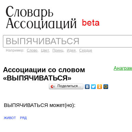
Например:
Слово
,
Цвет
,
Принц
,
Идея
,
Сердце
Ассоциации со словом
Анагра
«ВЫПЯЧИВАТЬСЯ»
Поделиться…
ВЫПЯЧИВАТЬСЯ может(но):
ЖИВОТ
РЯД