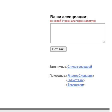
Ваши ассоциации:
(с новой строки или через запятую)
Заглянуть в:
Список словарей
Поискать в:
«
Яндекс.Словарях
»
«
Грамота.ру
»
«
Википедии
»