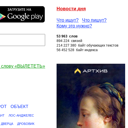
Новости дня
Что ищут?
Что пишут?
Кому это нужно?
53 963 слов
894 224 связей
214 227 380 байт обучающих текстов
56 452 528 байт индекса
к слову «ВЫЛЕТЕТЬ»
РОТ
ОБЪЕКТ
АНТ
ЛОС-АНДЖЕЛЕС
ДВЕРЦА
ДРОБОВИК