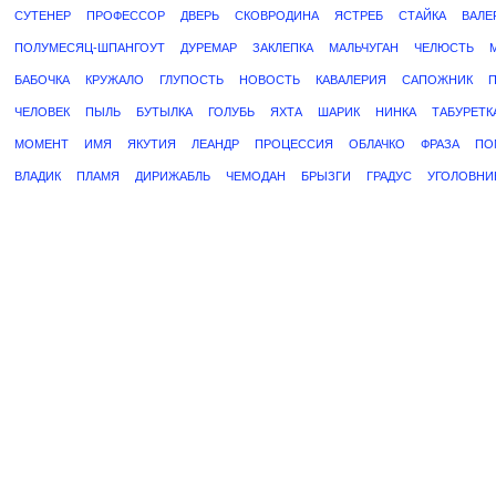
СУТЕНЕР
ПРОФЕССОР
ДВЕРЬ
СКОВРОДИНА
ЯСТРЕБ
СТАЙКА
ВАЛЕ
ПОЛУМЕСЯЦ-ШПАНГОУТ
ДУРЕМАР
ЗАКЛЕПКА
МАЛЬЧУГАН
ЧЕЛЮСТЬ
БАБОЧКА
КРУЖАЛО
ГЛУПОСТЬ
НОВОСТЬ
КАВАЛЕРИЯ
САПОЖНИК
ЧЕЛОВЕК
ПЫЛЬ
БУТЫЛКА
ГОЛУБЬ
ЯХТА
ШАРИК
НИНКА
ТАБУРЕТК
МОМЕНТ
ИМЯ
ЯКУТИЯ
ЛЕАНДР
ПРОЦЕССИЯ
ОБЛАЧКО
ФРАЗА
ПО
ВЛАДИК
ПЛАМЯ
ДИРИЖАБЛЬ
ЧЕМОДАН
БРЫЗГИ
ГРАДУС
УГОЛОВНИ