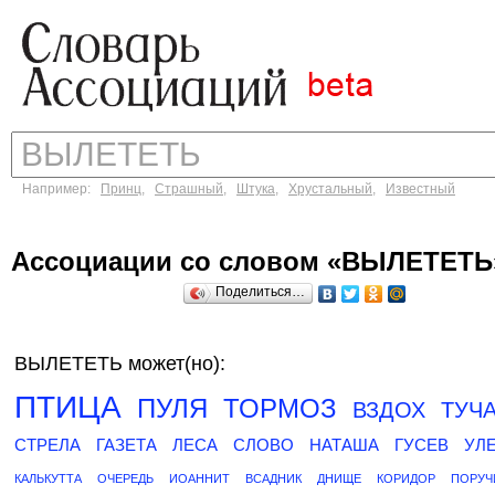
Например:
Принц
,
Страшный
,
Штука
,
Хрустальный
,
Известный
Ассоциации со словом «ВЫЛЕТЕТЬ
Поделиться…
ВЫЛЕТЕТЬ может(но):
ПТИЦА
ПУЛЯ
ТОРМОЗ
ВЗДОХ
ТУЧ
СТРЕЛА
ГАЗЕТА
ЛЕСА
СЛОВО
НАТАША
ГУСЕВ
УЛ
КАЛЬКУТТА
ОЧЕРЕДЬ
ИОАННИТ
ВСАДНИК
ДНИЩЕ
КОРИДОР
ПОРУЧ