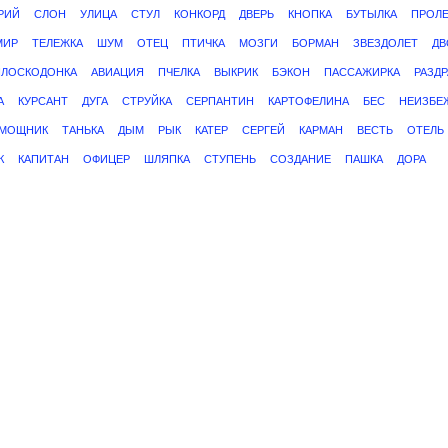
РИЙ
СЛОН
УЛИЦА
СТУЛ
КОНКОРД
ДВЕРЬ
КНОПКА
БУТЫЛКА
ПРОЛЕ
МИР
ТЕЛЕЖКА
ШУМ
ОТЕЦ
ПТИЧКА
МОЗГИ
БОРМАН
ЗВЕЗДОЛЕТ
ДВ
ПЛОСКОДОНКА
АВИАЦИЯ
ПЧЕЛКА
ВЫКРИК
БЭКОН
ПАССАЖИРКА
РАЗД
А
КУРСАНТ
ДУГА
СТРУЙКА
СЕРПАНТИН
КАРТОФЕЛИНА
БЕС
НЕИЗБЕ
МОЩНИК
ТАНЬКА
ДЫМ
РЫК
КАТЕР
СЕРГЕЙ
КАРМАН
ВЕСТЬ
ОТЕЛЬ
К
КАПИТАН
ОФИЦЕР
ШЛЯПКА
СТУПЕНЬ
СОЗДАНИЕ
ПАШКА
ДОРА