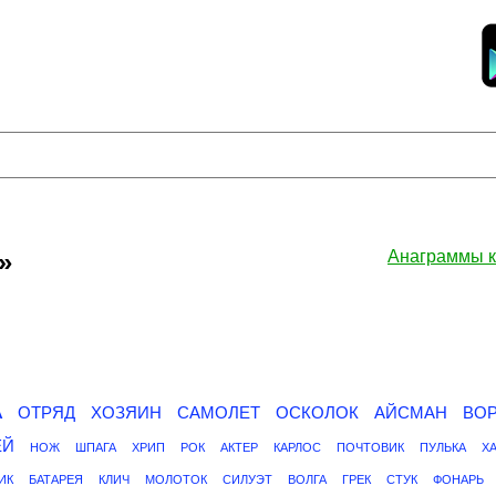
»
Анаграммы 
А
ОТРЯД
ХОЗЯИН
САМОЛЕТ
ОСКОЛОК
АЙСМАН
ВО
ЕЙ
НОЖ
ШПАГА
ХРИП
РОК
АКТЕР
КАРЛОС
ПОЧТОВИК
ПУЛЬКА
Х
ИК
БАТАРЕЯ
КЛИЧ
МОЛОТОК
СИЛУЭТ
ВОЛГА
ГРЕК
СТУК
ФОНАРЬ