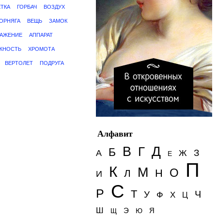
ТКА
ГОРБАЧ
ВОЗДУХ
ОРНЯГА
ВЕЩЬ
ЗАМОК
РАЖЕНИЕ
АППАРАТ
ЖНОСТЬ
ХРОМОТА
ВЕРТОЛЕТ
ПОДРУГА
Алфавит
Д
В
Г
Б
З
А
Ж
Е
П
К
М
О
Н
Л
И
С
Р
Т
Ч
У
Ф
Х
Ц
Ш
Э
Я
Щ
Ю