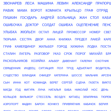
ЗВОНАРЕВ
ЛЕСА
МАШИНА
ЛЕВИН
АЛЕКСАНДР
ПРАПОР
РАВИК
МАМА
ВОРОТ
КОМНАТА
КРЫЛЬЦО
ГРАФ
ОТРЯД
ПУШКИН
ГОСУДАРЬ
АНДРЕЙ
БОЛЬНИЦА
ЖАН
СТОЛ
КАБИ
ОШИБОЧКА
ДОКТОР
СОЛДАТ
ОШИБКА
ОЦЕПЕНЕНИЕ
ПЕН
УЛЫБКА
ЖЮЛЬЕН
ОСТАП
ЛИЦЕЙ
ПРОФЕССОР
НОМЕР
СВЕ
ТЮРЬМА
СЕСТРА
ДВОР
АННА
КНИЖКА
ПРЕДЕЛ
ЛАКЕЙ
КАР
ГРИФ
КАМЕРДИНЕР
ЖИЛЬБЕР
ГОРОД
ХИЖИНА
ЛОДКА
ПОСТ
СТАЛИН
ЛАГЕРЬ
РАЗГОВОР
УКАЗ
СРОК
ПОРОГ
МИХАЙЛ
БР
РАСКОЛЬНИКОВ
ХОЗЯЙКА
АЛЬБЕР
ДАВЕНАНТ
ГАЛЕРАН
ОХОТНИК
СВЯЩЕННИК
ИНДЕЕЦ
СИТУАЦИЯ
ПОЛ
ТРУД
АДЪЮТАНТ
ВОДИТЕЛЬ
СУЩЕСТВО
БЛИНДАЖ
ОФИЦЕР
КАТЕРИНА
ШОССЕ
МАЛЬЧИК
АРСЕН
СЫН
ИННА
КОТ
КОМАНДА
БЕРЕГ
СЕРГЕЙ
СЦЕНА
ГАЗЕТА
ВИКТ
МАГДА
ГОД
ФИГУРА
ЛУНА
НАТАЛЬЯ
БАБА
НИКОЛАЙ
НОС
ДЕНЬ
КОЛЬЦОВ
ВИЛЬФОР
СТЕССЕЛЬ
ВОЗДУХ
КИТАЕЦ
ЗЕМЛЯНКА
ТЮРЕ
АЭРОПОРТ
ФАДИН
БАРОН
КОНФУЗ
ПРИВРАТНИК
КАБАЧОК
БЕРИЯ