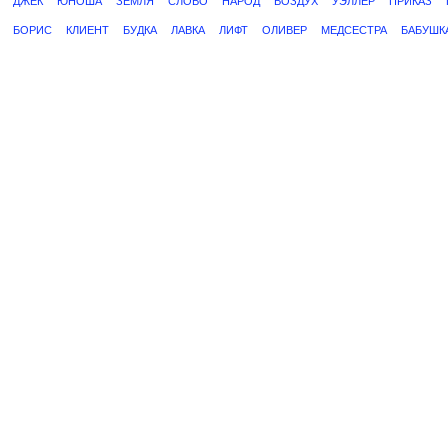
ДЖЕК
ЮНОША
ЗЕМЛЯ
СЛОВО
НАРОД
ВОЗДУХ
УЭЛЛЕР
ПРИКАЗ
БОРИС
КЛИЕНТ
БУДКА
ЛАВКА
ЛИФТ
ОЛИВЕР
МЕДСЕСТРА
БАБУШК