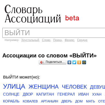
Например:
Хрустальный
,
Слово
,
Принц
,
Феникс
,
Сердце
Ассоциации со словом «ВЫЙТИ»
Поделиться…
ВЫЙТИ может(но):
УЛИЦА
ЖЕНЩИНА
ЧЕЛОВЕК
ДЕВУ
СОЛНЦЕ
ДВОР
КАПИТАН
ГЕНЕРАЛ
ИВАН
ХУАН
КОРАБЛЬ
КОВАЛЕВ
АРТАНЬЯН
ДВЕРЬ
ДОМ
МАТЬ
ОТ