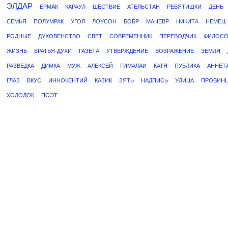
ЭЛДАР
ЕРМАК
КАРАУЛ
ШЕСТВИЕ
АТЕЛЬСТАН
РЕБЯТИШКИ
ДЕНЬ
СЕМЬЯ
ПОЛУМРАК
УГОЛ
ЛОУСОН
БОБР
МАНЕВР
НИКИТА
НЕМЕЦ
РОДНЫЕ
ДУХОВЕНСТВО
СВЕТ
СОВРЕМЕННИК
ПЕРЕВОДЧИК
ФИЛОС
ЖИЗНЬ
БРАТЬЯ-ДУХИ
ГАЗЕТА
УТВЕРЖДЕНИЕ
ВОЗРАЖЕНИЕ
ЗЕМЛЯ
РАЗВЕДКА
ДИМКА
МУЖ
АЛЕКСЕЙ
ГИМАЛАИ
КАТЯ
ПУБЛИКА
АННЕТ
ГЛАЗ
ВКУС
ИННОКЕНТИЙ
КАЗИК
ЗЯТЬ
НАДПИСЬ
УЛИЦА
ПРОВИН
ХОЛОДОК
ПОЭТ