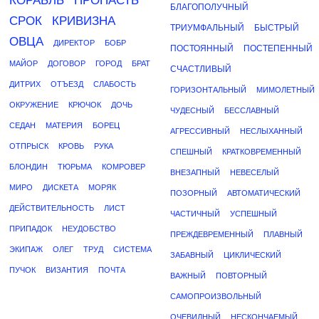
КОРАБЛЬ
ПРОПАСТЬ
БЛАГОПОЛУЧНЫЙ
СРОК
КРИВИЗНА
ТРИУМФАЛЬНЫЙ
БЫСТРЫЙ
ОВЦА
ДИРЕКТОР
БОБР
ПОСТОЯННЫЙ
ПОСТЕПЕННЫЙ
МАЙОР
ДОГОВОР
ГОРОД
БРАТ
СЧАСТЛИВЫЙ
ДИТРИХ
ОТЪЕЗД
СЛАБОСТЬ
ГОРИЗОНТАЛЬНЫЙ
МИМОЛЕТНЫЙ
ОКРУЖЕНИЕ
КРЮЧОК
ДОЧЬ
ЧУДЕСНЫЙ
БЕССЛАВНЫЙ
СЕДАН
МАТЕРИЯ
БОРЕЦ
АГРЕССИВНЫЙ
НЕСЛЫХАННЫЙ
ОТПРЫСК
КРОВЬ
РУКА
СПЕШНЫЙ
КРАТКОВРЕМЕННЫЙ
БЛОНДИН
ТЮРЬМА
КОМРОВЕР
ВНЕЗАПНЫЙ
НЕВЕСЕЛЫЙ
МИРО
ДИСКЕТА
МОРЯК
ПОЗОРНЫЙ
АВТОМАТИЧЕСКИЙ
ДЕЙСТВИТЕЛЬНОСТЬ
ЛИСТ
ЧАСТИЧНЫЙ
УСПЕШНЫЙ
ПРИПАДОК
НЕУДОБСТВО
ПРЕЖДЕВРЕМЕННЫЙ
ПЛАВНЫЙ
ЭКИПАЖ
ОЛЕГ
ТРУД
СИСТЕМА
ЗАБАВНЫЙ
ЦИКЛИЧЕСКИЙ
ПУЧОК
ВИЗАНТИЯ
ПОЧТА
ВАЖНЫЙ
ПОВТОРНЫЙ
САМОПРОИЗВОЛЬНЫЙ
ОЧЕВИДНЫЙ
НЕСКОНЧАЕМЫЙ