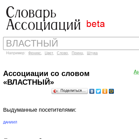
Например:
Феникс
,
Цвет
,
Слово
,
Принц
,
Штука
Ассоциации со словом
А
«ВЛАСТНЫЙ»
Поделиться…
Выдуманные посетителями:
ДАНИИЛ