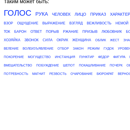
Таким может быть:
ГОЛОС
РУКА
ЧЕЛОВЕК
ЛИЦО
ПРИКАЗ
ХАРАКТЕ
ВЗОР
ОЩУЩЕНИЕ
ВЫРАЖЕНИЕ
ВЗГЛЯД
ВЕЖЛИВОСТЬ
НЕМОЙ
ТОК
БАРОН
ОТВЕТ
ПОРЫВ
РЖАНИЕ
ПРИЗЫВ
ЛЮБОВНИК
Б
ХОЗЯЙКА
ЗВОНОК
СИЛА
ОКРИК
ЖЕНЩИНА
ОБЛИК
ЖЕСТ
ЗНА
ВЕЛЕНИЕ
ВОЛЕИЗЪЯВЛЕНИЕ
ОТБОР
ЗАКОН
РЕЖИМ
ГУДОК
УРОВЕ
ПОКОРЕНИЕ
МОГУЩЕСТВО
ИНСТАНЦИЯ
ПУНКТИР
ФЕДОР
ФИГУРА
ВМЕШАТЕЛЬСТВО
ПОБУЖДЕНИЕ
ШЕПОТ
ПОКАШЛИВАНИЕ
ПОЧЕРК
О
ПОТРЕБНОСТЬ
МАГНИТ
РЕЗВОСТЬ
ОЧАРОВАНИЕ
БЮРОКРАТ
ВЕРНО