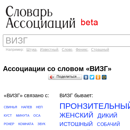
Например:
Штука
,
Известный
,
Слово
,
Феникс
,
Страшный
Ассоциации со словом «ВИЗГ»
Поделиться…
«ВИЗГ»
связано с:
ВИЗГ бывает:
ПРОНЗИТЕЛЬНЫ
СВИНЬЯ
НАПЕВ
НЕП
ЖЕНСКИЙ
ДИКИЙ
КУСТ
МИНУТА
ОСА
ИСТОШНЫЙ
СОБАЧИЙ
РОКЕР
КОМНАТА
ЗВУК