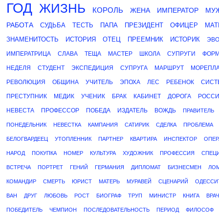
ГОД
ЖИЗНЬ
КОРОЛЬ
ЖЕНА
ИМПЕРАТОР
МУ
РАБОТА
СУДЬБА
ТЕСТЬ
ПАПА
ПРЕЗИДЕНТ
ОФИЦЕР
МАТ
ЗНАМЕНИТОСТЬ
ИСТОРИЯ
ОТЕЦ
ПРЕЕМНИК
ИСТОРИК
ЭВ
ИМПЕРАТРИЦА
СЛАВА
ТЕЩА
МАСТЕР
ШКОЛА
СУПРУГИ
ФОР
НЕДЕЛЯ
СТУДЕНТ
ЭКСПЕДИЦИЯ
СУПРУГА
МАРШРУТ
МОРЕПЛА
РЕВОЛЮЦИЯ
ОБЩИНА
УЧИТЕЛЬ
ЭПОХА
ЛЕС
РЕБЕНОК
СИСТ
ПРЕСТУПНИК
МЕДИК
УЧЕНИК
БРАК
КАБИНЕТ
ДОРОГА
РОСС
НЕВЕСТА
ПРОФЕССОР
ПОБЕДА
ИЗДАТЕЛЬ
ВОЖДЬ
ПРАВИТЕЛЬ
ПОНЕДЕЛЬНИК
НЕВЕСТКА
КАМПАНИЯ
САТИРИК
СДЕЛКА
ПРОБЛЕМА
БЕЛОГВАРДЕЕЦ
УТОПЛЕННИК
ПАРТНЕР
КВАРТИРА
ИНСПЕКТОР
ОПЕР
НАРОД
ПОКУПКА
НОМЕР
КУЛЬТУРА
ХУДОЖНИК
ПРОФЕССИЯ
СПЕЦ
ВСТРЕЧА
ПОРТРЕТ
ГЕНИЙ
ГЕРМАНИЯ
ДИПЛОМАТ
БИЗНЕСМЕН
ЛО
КОМАНДИР
СМЕРТЬ
ЮРИСТ
МАТЕРЬ
МУРАВЕЙ
СЦЕНАРИЙ
ОДЕССИ
ВАН
ДРУГ
ЛЮБОВЬ
РОСТ
БИОГРАФ
ТРУП
МИНИСТР
КНИГА
ВРАЧ
ПОБЕДИТЕЛЬ
ЧЕМПИОН
ПОСЛЕДОВАТЕЛЬНОСТЬ
ПЕРИОД
ФИЛОСОФ