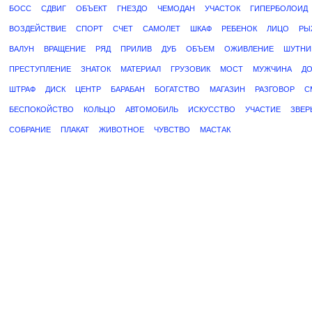
БОСС
СДВИГ
ОБЪЕКТ
ГНЕЗДО
ЧЕМОДАН
УЧАСТОК
ГИПЕРБОЛОИД
ВОЗДЕЙСТВИЕ
СПОРТ
СЧЕТ
САМОЛЕТ
ШКАФ
РЕБЕНОК
ЛИЦО
РЫ
ВАЛУН
ВРАЩЕНИЕ
РЯД
ПРИЛИВ
ДУБ
ОБЪЕМ
ОЖИВЛЕНИЕ
ШУТНИ
ПРЕСТУПЛЕНИЕ
ЗНАТОК
МАТЕРИАЛ
ГРУЗОВИК
МОСТ
МУЖЧИНА
Д
ШТРАФ
ДИСК
ЦЕНТР
БАРАБАН
БОГАТСТВО
МАГАЗИН
РАЗГОВОР
С
БЕСПОКОЙСТВО
КОЛЬЦО
АВТОМОБИЛЬ
ИСКУССТВО
УЧАСТИЕ
ЗВЕР
СОБРАНИЕ
ПЛАКАТ
ЖИВОТНОЕ
ЧУВСТВО
МАСТАК