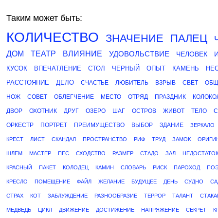
Таким может быть:
КОЛИЧЕСТВО
ЗНАЧЕНИЕ
ПАЛЕЦ
ДОМ
ТЕАТР
ВЛИЯНИЕ
УДОВОЛЬСТВИЕ
ЧЕЛОВЕК
КУСОК
ВПЕЧАТЛЕНИЕ
СТОЛ
ЧЕРНЫЙ
ОПЫТ
КАМЕНЬ
НЕ
РАССТОЯНИЕ
ДЕЛО
СЧАСТЬЕ
ЛЮБИТЕЛЬ
ВЗРЫВ
СВЕТ
ОБЩ
НОЖ
СОВЕТ
ОБЛЕГЧЕНИЕ
МЕСТО
ОТРЯД
ПРАЗДНИК
КОЛОКО
ДВОР
ОХОТНИК
ДРУГ
ОЗЕРО
ШАГ
ОСТРОВ
ЖИВОТ
ТЕЛО
С
ОРКЕСТР
ПОРТРЕТ
ПРЕИМУЩЕСТВО
ВЫБОР
ЗДАНИЕ
ЗЕРКАЛО
КРЕСТ
ЛИСТ
СКАНДАЛ
ПРОСТРАНСТВО
РИФ
ТРУД
ЗАМОК
ОРИГИ
ШЛЕМ
МАСТЕР
ПЕС
СХОДСТВО
РАЗМЕР
СТАДО
ЗАЛ
НЕДОСТАТО
КРАСНЫЙ
ПАКЕТ
КОЛОДЕЦ
КАМИН
СЛОВАРЬ
РИСК
ПАРОХОД
ПО
КРЕСЛО
ПОМЕЩЕНИЕ
ФАЙЛ
ЖЕЛАНИЕ
БУДУЩЕЕ
ДЕНЬ
СУДНО
СА
СТРАХ
КОТ
ЗАБЛУЖДЕНИЕ
РАЗНООБРАЗИЕ
ТЕРРОР
ТАЛАНТ
СТАКА
МЕДВЕДЬ
ЦИКЛ
ДВИЖЕНИЕ
ДОСТИЖЕНИЕ
НАПРЯЖЕНИЕ
СЕКРЕТ
К