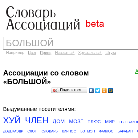
Например:
Цвет
,
Принц
,
Известный
,
Хрустальный
,
Штука
Ассоциации со словом
«БОЛЬШОЙ»
Поделиться…
Выдуманные посетителями:
ХУЙ
ЧЛЕН
ДОМ
МОЗГ
ПЛЮС
МИР
ТЕЛЕВИЗО
ДОДЕКАЭДР
СЛОН
СЛОВАРЬ
КИРНОС
БЭТМЭН
ФАЛЛОС
БАРАБАН