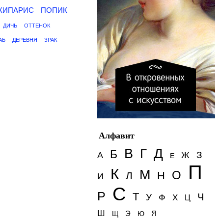
КИПАРИС
ПОПИК
ДИЧЬ
ОТТЕНОК
АБ
ДЕРЕВНЯ
ЗРАК
Алфавит
Д
В
Г
Б
З
А
Ж
Е
П
К
М
О
Н
Л
И
С
Р
Т
Ч
У
Ф
Х
Ц
Ш
Э
Я
Щ
Ю