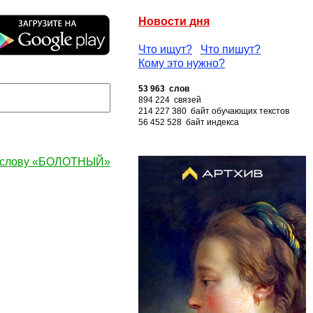
Новости дня
Что ищут?
Что пишут?
Кому это нужно?
53 963 слов
894 224 связей
214 227 380 байт обучающих текстов
56 452 528 байт индекса
 слову «БОЛОТНЫЙ»