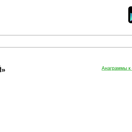
Й»
Анаграммы к