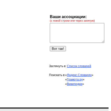
Ваши ассоциации:
(с новой строки или через запятую)
Заглянуть в:
Список словарей
Поискать в:
«
Яндекс.Словарях
»
«
Грамота.ру
»
«
Википедии
»