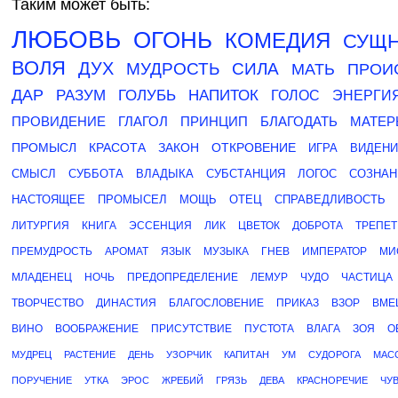
Таким может быть:
ЛЮБОВЬ
ОГОНЬ
КОМЕДИЯ
СУЩ
ВОЛЯ
ДУХ
МУДРОСТЬ
СИЛА
МАТЬ
ПРОИ
ДАР
РАЗУМ
ГОЛУБЬ
НАПИТОК
ГОЛОС
ЭНЕРГИ
ПРОВИДЕНИЕ
ГЛАГОЛ
ПРИНЦИП
БЛАГОДАТЬ
МАТЕР
ПРОМЫСЛ
КРАСОТА
ЗАКОН
ОТКРОВЕНИЕ
ИГРА
ВИДЕНИ
СМЫСЛ
СУББОТА
ВЛАДЫКА
СУБСТАНЦИЯ
ЛОГОС
СОЗНАН
НАСТОЯЩЕЕ
ПРОМЫСЕЛ
МОЩЬ
ОТЕЦ
СПРАВЕДЛИВОСТЬ
ЛИТУРГИЯ
КНИГА
ЭССЕНЦИЯ
ЛИК
ЦВЕТОК
ДОБРОТА
ТРЕПЕТ
ПРЕМУДРОСТЬ
АРОМАТ
ЯЗЫК
МУЗЫКА
ГНЕВ
ИМПЕРАТОР
МИ
МЛАДЕНЕЦ
НОЧЬ
ПРЕДОПРЕДЕЛЕНИЕ
ЛЕМУР
ЧУДО
ЧАСТИЦА
ТВОРЧЕСТВО
ДИНАСТИЯ
БЛАГОСЛОВЕНИЕ
ПРИКАЗ
ВЗОР
ВМЕ
ВИНО
ВООБРАЖЕНИЕ
ПРИСУТСТВИЕ
ПУСТОТА
ВЛАГА
ЗОЯ
О
МУДРЕЦ
РАСТЕНИЕ
ДЕНЬ
УЗОРЧИК
КАПИТАН
УМ
СУДОРОГА
МАС
ПОРУЧЕНИЕ
УТКА
ЭРОС
ЖРЕБИЙ
ГРЯЗЬ
ДЕВА
КРАСНОРЕЧИЕ
ЧУ