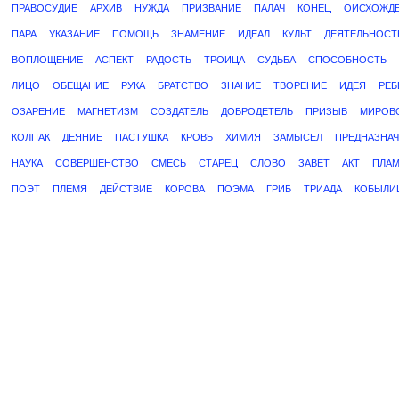
ПРАВОСУДИЕ
АРХИВ
НУЖДА
ПРИЗВАНИЕ
ПАЛАЧ
КОНЕЦ
ОИСХОЖД
ПАРА
УКАЗАНИЕ
ПОМОЩЬ
ЗНАМЕНИЕ
ИДЕАЛ
КУЛЬТ
ДЕЯТЕЛЬНОСТ
ВОПЛОЩЕНИЕ
АСПЕКТ
РАДОСТЬ
ТРОИЦА
СУДЬБА
СПОСОБНОСТЬ
ЛИЦО
ОБЕЩАНИЕ
РУКА
БРАТСТВО
ЗНАНИЕ
ТВОРЕНИЕ
ИДЕЯ
РЕБ
ОЗАРЕНИЕ
МАГНЕТИЗМ
СОЗДАТЕЛЬ
ДОБРОДЕТЕЛЬ
ПРИЗЫВ
МИРОВ
КОЛПАК
ДЕЯНИЕ
ПАСТУШКА
КРОВЬ
ХИМИЯ
ЗАМЫСЕЛ
ПРЕДНАЗНА
НАУКА
СОВЕРШЕНСТВО
СМЕСЬ
СТАРЕЦ
СЛОВО
ЗАВЕТ
АКТ
ПЛА
ПОЭТ
ПЛЕМЯ
ДЕЙСТВИЕ
КОРОВА
ПОЭМА
ГРИБ
ТРИАДА
КОБЫЛИ