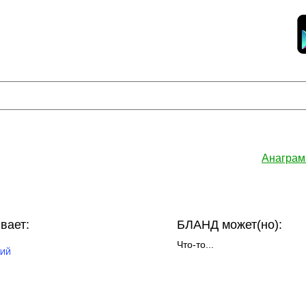
Анаграм
вает:
БЛАНД может(но):
Что-то...
КИЙ