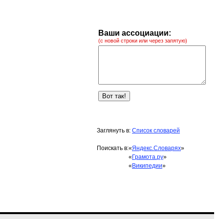
Ваши ассоциации:
(с новой строки или через запятую)
Заглянуть в:
Список словарей
Поискать в:
«
Яндекс.Словарях
»
«
Грамота.ру
»
«
Википедии
»