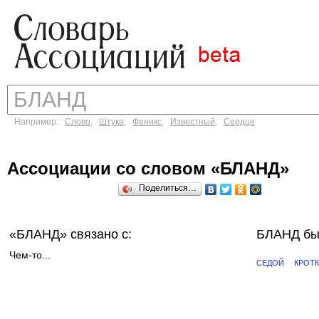
Например:
Слово
,
Штука
,
Феникс
,
Известный
,
Сердце
Ассоциации со словом «БЛАНД»
Поделиться…
«БЛАНД»
связано с:
БЛАНД бы
Чем-то...
СЕДОЙ
КРОТ