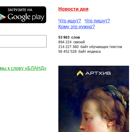
Новости дня
Что ищут?
Что пишут?
Кому это нужно?
53 963 слов
894 224 связей
214 227 380 байт обучающих текстов
56 452 528 байт индекса
мы к слову «БЛАНД»