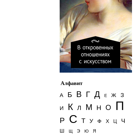
Алфавит
Д
В
Г
Б
З
А
Ж
Е
П
К
М
О
Н
Л
И
С
Р
Т
Ч
У
Ф
Х
Ц
Ш
Э
Я
Щ
Ю