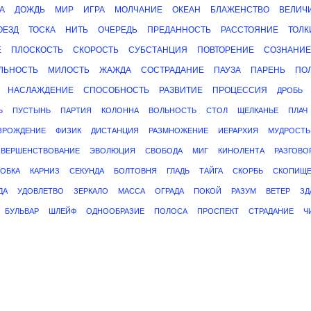
А
ДОЖДЬ
МИР
ИГРА
МОЛЧАНИЕ
ОКЕАН
БЛАЖЕНСТВО
ВЕЛИЧ
ОЕЗД
ТОСКА
НИТЬ
ОЧЕРЕДЬ
ПРЕДАННОСТЬ
РАССТОЯНИЕ
ТОЛК
Е
ПЛОСКОСТЬ
СКОРОСТЬ
СУБСТАНЦИЯ
ПОВТОРЕНИЕ
СОЗНАНИЕ
ЛЬНОСТЬ
МИЛОСТЬ
ЖАЖДА
СОСТРАДАНИЕ
ПАУЗА
ПАРЕНЬ
ПО
НАСЛАЖДЕНИЕ
СПОСОБНОСТЬ
РАЗВИТИЕ
ПРОЦЕССИЯ
ДРОБЬ
Ь
ПУСТЫНЬ
ПАРТИЯ
КОЛОННА
ВОЛЬНОСТЬ
СТОЛ
ЩЕЛКАНЬЕ
ПЛАЧ
ЗРОЖДЕНИЕ
ФИЗИК
ДИСТАНЦИЯ
РАЗМНОЖЕНИЕ
ИЕРАРХИЯ
МУДРОСТЬ
ВЕРШЕНСТВОВАНИЕ
ЭВОЛЮЦИЯ
СВОБОДА
МИГ
КИНОЛЕНТА
РАЗГОВО
ОБКА
КАРНИЗ
СЕКУНДА
БОЛТОВНЯ
ГЛАДЬ
ТАЙГА
СКОРБЬ
СКОПИЩ
ДА
УДОВЛЕТВО
ЗЕРКАЛО
МАССА
ОГРАДА
ПОКОЙ
РАЗУМ
ВЕТЕР
ЗД
БУЛЬВАР
ШЛЕЙФ
ОДНООБРАЗИЕ
ПОЛОСА
ПРОСПЕКТ
СТРАДАНИЕ
Ч