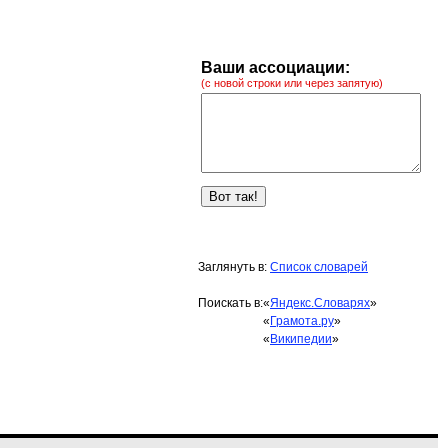
Ваши ассоциации:
(с новой строки или через запятую)
Заглянуть в:
Список словарей
Поискать в:
«
Яндекс.Словарях
»
«
Грамота.ру
»
«
Википедии
»