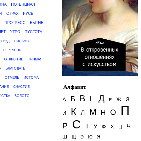
ИНА
ПОТЕНЦИАЛ
И
СТРАХ
РУСЬ
ПРОГРЕСС
БЫТИЕ
ЛЕТ
УТРО
ПУСТОТА
ТРУД
ПИСЬМО
ПЕРЕЧЕНЬ
ОТКРЫТИЕ
ПРЯМАЯ
Р
БЛАГОДАТЬ
Е
ОТМЕЛЬ
ИСТОМА
Алфавит
АНИЕ
СЧАСТИЕ
Д
ИСТКА
БОЛОТО
В
Г
Б
З
А
Ж
Е
П
К
М
О
Н
Л
И
С
Р
Т
Ч
У
Ф
Х
Ц
Ш
Э
Я
Щ
Ю