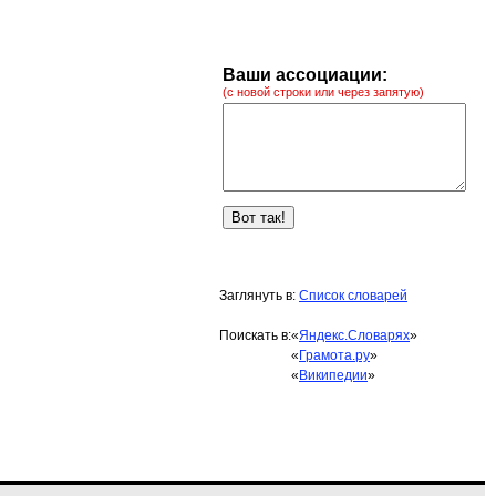
Ваши ассоциации:
(с новой строки или через запятую)
Заглянуть в:
Список словарей
Поискать в:
«
Яндекс.Словарях
»
«
Грамота.ру
»
«
Википедии
»