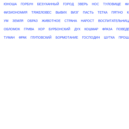
ЮНОША
ГОРБУН
БЕЗУХАННЫЙ
ГОРОД
ЗВЕРЬ
НОС
ТУЛОВИЩЕ
ФИ
ФИЗИОНОМИЯ
ТЯЖЕЛОВЕС
ВЫВИХ
ВИЗГ
ПАСТЬ
ТЕТКА
ПЯТНО
УМ
ЗЕМЛЯ
ОБРАЗ
ЖИВОТНОЕ
СТРАНА
НАРОСТ
ВОСПИТАТЕЛЬНИЦ
ОБЛОМОК
ГРИВА
ХОР
БУРБОНСКИЙ
ДУХ
КОШМАР
ФРАЗА
ПОВЕД
ТУМАН
ФРАК
ГЛУПОВСКИЙ
БОРМОТАНИЕ
ГОСПОДИН
ШУТКА
ПРОШ