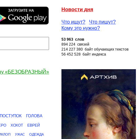
Новости дня
Что ищут?
Что пишут?
Кому это нужно?
53 963 слов
894 224 связей
214 227 380 байт обучающих текстов
56 452 528 байт индекса
ову «БЕЗОБРАЗНЫЙ»
ПОСТУПОК
ГОЛОВА
ЕРО
ХОХОТ
ЕВРЕЙ
ИКЛОП
УЖАС
ОДЕЖДА