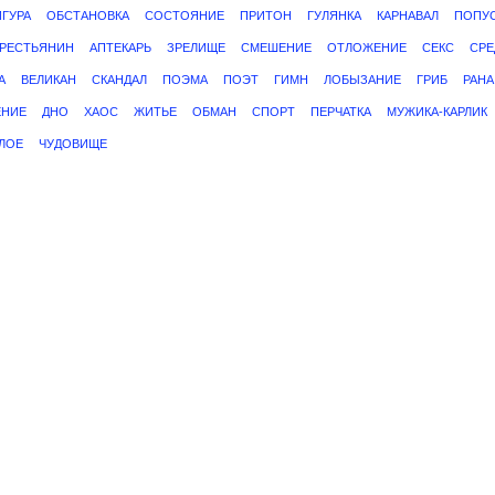
ГУРА
ОБСТАНОВКА
СОСТОЯНИЕ
ПРИТОН
ГУЛЯНКА
КАРНАВАЛ
ПОПУ
КРЕСТЬЯНИН
АПТЕКАРЬ
ЗРЕЛИЩЕ
СМЕШЕНИЕ
ОТЛОЖЕНИЕ
СЕКС
СРЕ
А
ВЕЛИКАН
СКАНДАЛ
ПОЭМА
ПОЭТ
ГИМН
ЛОБЫЗАНИЕ
ГРИБ
РАНА
ЕНИЕ
ДНО
ХАОС
ЖИТЬЕ
ОБМАН
СПОРТ
ПЕРЧАТКА
МУЖИКА-КАРЛИК
ЛОЕ
ЧУДОВИЩЕ