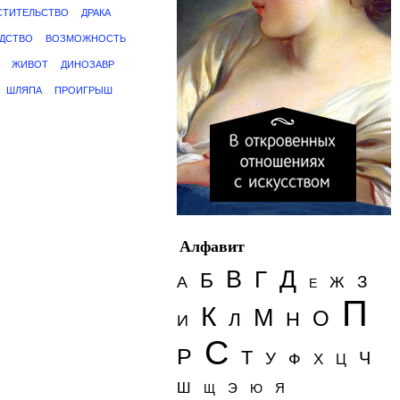
СТИТЕЛЬСТВО
ДРАКА
ДСТВО
ВОЗМОЖНОСТЬ
ЖИВОТ
ДИНОЗАВР
ШЛЯПА
ПРОИГРЫШ
Алфавит
Д
В
Г
Б
З
А
Ж
Е
П
К
М
О
Н
Л
И
С
Р
Т
Ч
У
Ф
Х
Ц
Ш
Э
Я
Щ
Ю