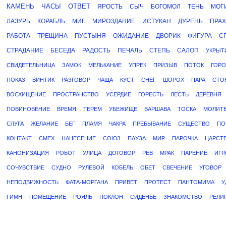
КАМЕНЬ
ЧАСЫ
ОТВЕТ
ЯРОСТЬ
СЫЧ
БОГОМОЛ
ТЕНЬ
МОГ
ЛАЗУРЬ
КОРАБЛЬ
МИГ
МИРОЗДАНИЕ
ИСТУКАН
ДУРЕНЬ
ПРАХ
РАБОТА
ТРЕЩИНА
ПУСТЫНЯ
ОЖИДАНИЕ
ДВОРИК
ФИГУРА
С
СТРАДАНИЕ
БЕСЕДА
РАДОСТЬ
ПЕЧАЛЬ
СТЕПЬ
САЛОП
УКРЫТ
СВИДЕТЕЛЬНИЦА
ЗАМОК
МЕЛЬКАНИЕ
УПРЕК
ПРИЗЫВ
ПОТОК
ГОРО
ПОКАЗ
ВИНТИК
РАЗГОВОР
ЧАЩА
КУСТ
СНЕГ
ШОРОХ
ПАРА
СТО
ВОСХИЩЕНИЕ
ПРОСТРАНСТВО
УСЕРДИЕ
ГОРЕСТЬ
ЛЕСТЬ
ДЕРЕВНЯ
ПОВИНОВЕНИЕ
ВРЕМЯ
ТЕРЕМ
УБЕЖИЩЕ
ВАРШАВА
ТОСКА
МОЛИТ
СЛУГА
ЖЕЛАНИЕ
БЕГ
ПЛАМЯ
ЧАКРА
ПРЕБЫВАНИЕ
СУЩЕСТВО
ПО
КОНТАКТ
СМЕХ
НАНЕСЕНИЕ
СОЮЗ
ПАУЗА
МИР
ПАРОЧКА
ЦАРСТ
КАНОНИЗАЦИЯ
РОБОТ
УЛИЦА
ДОГОВОР
РЕВ
МРАК
ПАРЕНИЕ
ИГР
СОЧУВСТВИЕ
СУДНО
РУЛЕВОЙ
КОБЕЛЬ
ОБЕТ
СВЕЧЕНИЕ
УГОВОР
НЕПОДВИЖНОСТЬ
ФАТА-МОРГАНА
ПРИВЕТ
ПРОТЕСТ
ПАНТОМИМА
У
ГИМН
ПОМЕЩЕНИЕ
РОЯЛЬ
ПОКЛОН
СИДЕНЬЕ
ЗНАКОМСТВО
РЕЛИ