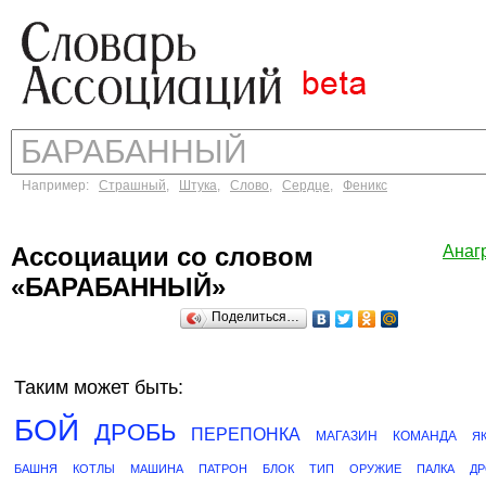
Например:
Страшный
,
Штука
,
Слово
,
Сердце
,
Феникс
Ассоциации со словом
Анаг
«БАРАБАННЫЙ»
Поделиться…
Таким может быть:
БОЙ
ДРОБЬ
ПЕРЕПОНКА
МАГАЗИН
КОМАНДА
Я
БАШНЯ
КОТЛЫ
МАШИНА
ПАТРОН
БЛОК
ТИП
ОРУЖИЕ
ПАЛКА
Д