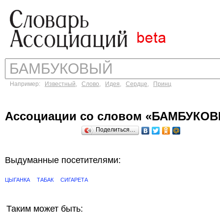
Например:
Известный
,
Слово
,
Идея
,
Сердце
,
Принц
Ассоциации со словом «БАМБУКО
Поделиться…
Выдуманные посетителями:
ЦЫГАНКА
ТАБАК
СИГАРЕТА
Таким может быть: