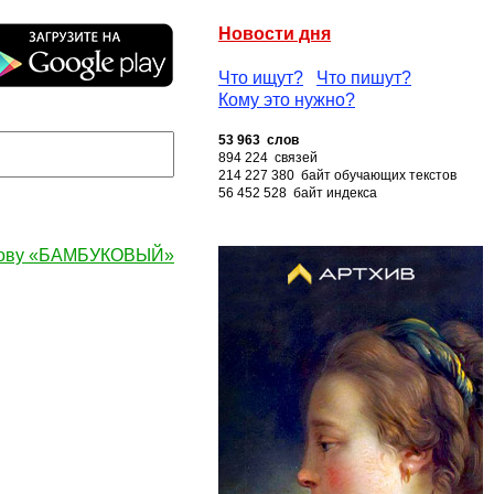
Новости дня
Что ищут?
Что пишут?
Кому это нужно?
53 963 слов
894 224 связей
214 227 380 байт обучающих текстов
56 452 528 байт индекса
лову «БАМБУКОВЫЙ»