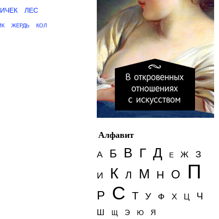
ИЧЕК
ЛЕС
ИК
ЖЕРДЬ
КОЛ
Алфавит
Д
В
Г
Б
З
А
Ж
Е
П
К
М
О
Н
Л
И
С
Р
Т
Ч
У
Ф
Х
Ц
Ш
Э
Я
Щ
Ю