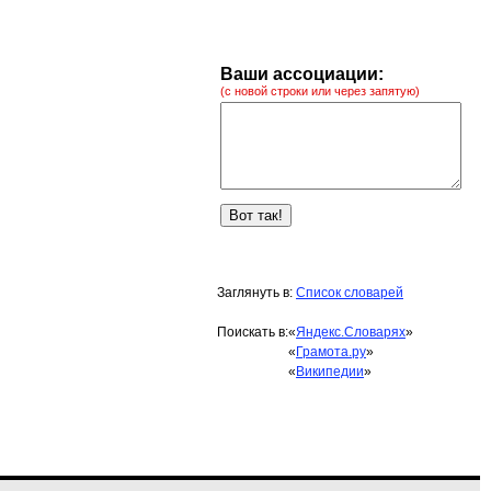
Ваши ассоциации:
(с новой строки или через запятую)
Заглянуть в:
Список словарей
Поискать в:
«
Яндекс.Словарях
»
«
Грамота.ру
»
«
Википедии
»