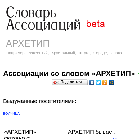
Например:
Известный
,
Хрустальный
,
Штука
,
Сердце
,
Слово
Ассоциации со словом «АРХЕТИП»
Поделиться…
Выдуманные посетителями:
ВОЛЧИЦА
«АРХЕТИП»
АРХЕТИП бывает:
связано с: