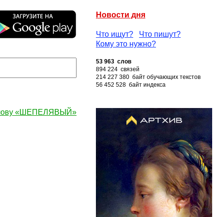
Новости дня
Что ищут?
Что пишут?
Кому это нужно?
53 963 слов
894 224 связей
214 227 380 байт обучающих текстов
56 452 528 байт индекса
слову «ШЕПЕЛЯВЫЙ»