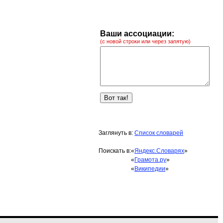
Ваши ассоциации:
(с новой строки или через запятую)
Заглянуть в:
Список словарей
Поискать в:
«
Яндекс.Словарях
»
«
Грамота.ру
»
«
Википедии
»