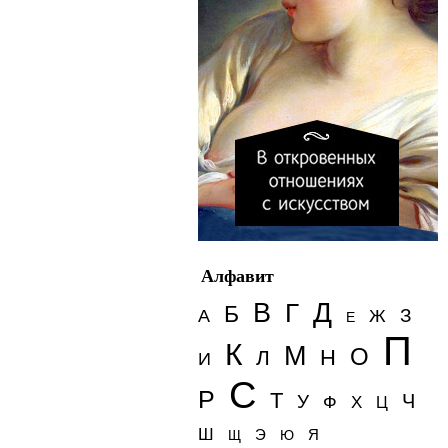
Алфавит
Д
В
Г
Б
З
А
Ж
Е
П
К
М
О
Н
Л
И
С
Р
Т
Ч
У
Ф
Х
Ц
Ш
Э
Я
Щ
Ю