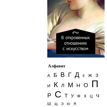
Алфавит
Д
В
Г
Б
З
А
Ж
Е
П
К
М
О
Н
Л
И
С
Р
Т
Ч
У
Ф
Х
Ц
Ш
Э
Я
Щ
Ю