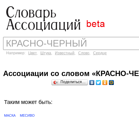
Например:
Цвет
,
Штука
,
Известный
,
Слово
,
Сердце
Ассоциации со словом «КРАСНО-Ч
Поделиться…
Таким может быть:
МАСКА
МЕСИВО