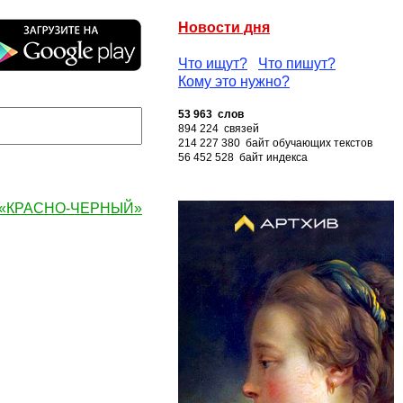
Новости дня
Что ищут?
Что пишут?
Кому это нужно?
53 963 слов
894 224 связей
214 227 380 байт обучающих текстов
56 452 528 байт индекса
у «КРАСНО-ЧЕРНЫЙ»