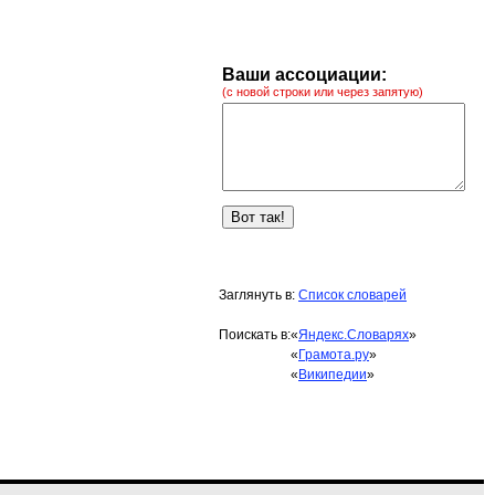
Ваши ассоциации:
(с новой строки или через запятую)
Заглянуть в:
Список словарей
Поискать в:
«
Яндекс.Словарях
»
«
Грамота.ру
»
«
Википедии
»