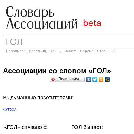
Например:
Известный
,
Принц
,
Феникс
,
Сердце
,
Страшный
Ассоциации со словом «ГОЛ»
Поделиться…
Выдуманные посетителями:
ФУТБОЛ
«ГОЛ»
связано с:
ГОЛ бывает: